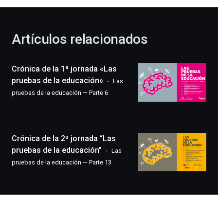
al
otoño
con
la
Artículos relacionados
celebración
de
la
Crónica de la 1ª jornada «Las
novena
edición
pruebas de la educación»
Las
de
pruebas de la educación — Parte 6
Bilbo
Zientzia
Plaza
(BZP),
Crónica de la 2ª jornada “Las
un
festival
pruebas de la educación”
Las
que
pruebas de la educación — Parte 13
llenará
la
ciudad
de
monólogos,
exposiciones,