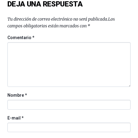
DEJA UNA RESPUESTA
conferencias,
docufórums
y
Tu dirección de correo electrónico no será publicada.
Los
espectáculos
campos obligatorios están marcados con
*
de
ciencia
Comentario
*
del
16
de
septiembre
al
4
de
octubre.
La
Nombre
*
iniciativa,
organizada
por
la
E-mail
*
Cátedra…