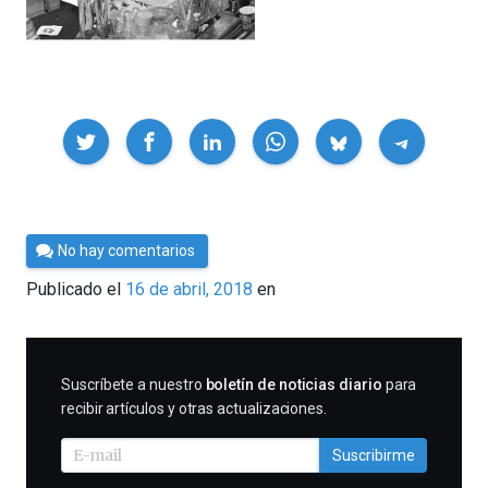
Compartir
Por
No hay comentarios
César
Publicado el
16 de abril, 2018
en
Tomé
SUSCRIBIRME
Suscríbete a nuestro
boletín de noticias diario
para
recibir artículos y otras actualizaciones.
Suscribirme