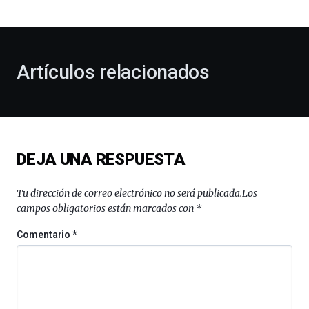
bienvenida
al
otoño
con
la
Artículos relacionados
celebración
de
la
novena
edición
de
DEJA UNA RESPUESTA
Bilbo
Zientzia
Plaza
Tu dirección de correo electrónico no será publicada.
Los
(BZP),
campos obligatorios están marcados con
*
un
festival
Comentario
*
que
llenará
la
ciudad
de
monólogos,