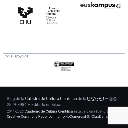
Cátedra
Euskampus
de
Fundazioa
Cultura
Científica
de
la
UPV/EHU
Con el apoyo de:
Eusko
Jaurlaritza
-
Zientzia,
Unibertsitate
eta
Blog de la
Cátedra de Cultura Científica
de la
UPV
/
EHU
—
ISSN
2529-8984
—
Editado en Bilbao
Berrikuntza
2011-2026
Cuaderno de Cultura Científica
está bajo una licencia
saila
Creative Commons Reconocimiento-NoComercial-SinObraDerivada 4.0