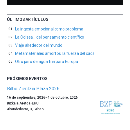
ÚLTIMOS ARTÍCULOS
La ingesta emocional como problema
La Odisea… del pensamiento científico
Viaje alrededor del mundo
Metamateriales amorfos, la fuerza del caos
Otro jarro de agua fría para Europa
PRÓXIMOS EVENTOS
Bilbo Zientzia Plaza 2026
Un
16 de septiembre, 2026
–
4 de octubre, 2026
año
Bizkaia Aretoa-EHU
más,
Abandoibarra, 3
,
Bilbao
Bilbao
dará
la