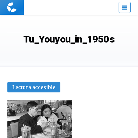
Cuaderno
de
Cultura
Científica
Tu_Youyou_in_1950s
Lectura accesible