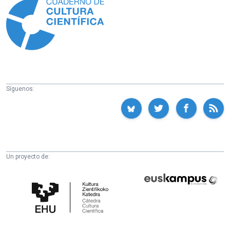
Síguenos:
Un proyecto de:
Cátedra
Euskampus
de
Fundazioa
Cultura
Científica
de