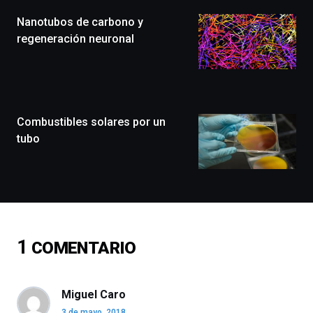
(BZP),
Nanotubos de carbono y
un
festival
regeneración neuronal
que
llenará
la
ciudad
de
monólogos,
Combustibles solares por un
exposiciones,
tubo
conferencias,
docufórums
y
espectáculos
de
ciencia
del
1
COMENTARIO
16
de
septiembre
al
Miguel Caro
4
3 de mayo, 2018