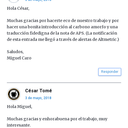
de
octubre.
Hola César,
La
iniciativa,
Muchas gracias por hacerte eco de nuestro trabajo y por
organizada
hacer una bonita introducción al carbono amorfo y una
por
traducción fidedigna de la nota de APS. (La notificación
la
de esta entrada me llegó a través de alertas de Altmetric.)
Cátedra…
Saludos,
Miguel Caro
Responder
César Tomé
3 de mayo, 2018
Hola Miguel,
Muchas gracias y enhorabuena por el trabajo, muy
interesante.