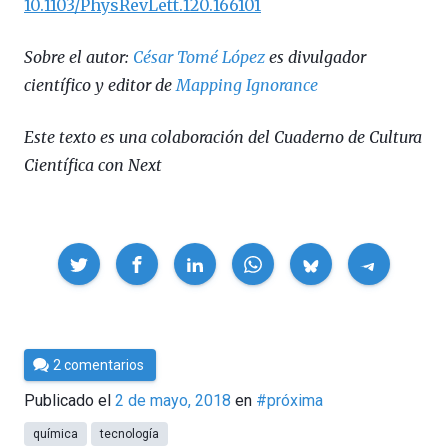
10.1103/PhysRevLett.120.166101
Sobre el autor:
César Tomé López
es divulgador
científico y editor de
Mapping Ignorance
Este texto es una colaboración del Cuaderno de Cultura
Científica con Next
Compartir
Por
2 comentarios
César
Publicado el
2 de mayo, 2018
en
#próxima
Tomé
química
tecnología