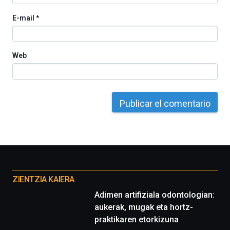
E-mail
*
Web
Otros
proyectos
ZIENTZIA KAIERA
Adimen artifiziala odontologian:
aukerak, mugak eta hortz-
praktikaren etorkizuna