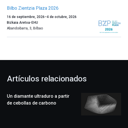
Bilbo Zientzia Plaza 2026
Un
16 de septiembre, 2026
–
4 de octubre, 2026
año
Bizkaia Aretoa-EHU
más,
Abandoibarra, 3
,
Bilbao
Bilbao
dará
la
bienvenida
al
otoño
con
la
Artículos relacionados
celebración
de
la
Un diamante ultraduro a partir
novena
edición
de cebollas de carbono
de
Bilbo
Zientzia
Plaza