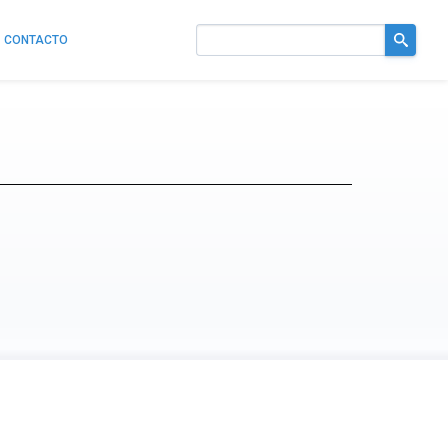
CONTACTO
Buscar
en
el
sitio