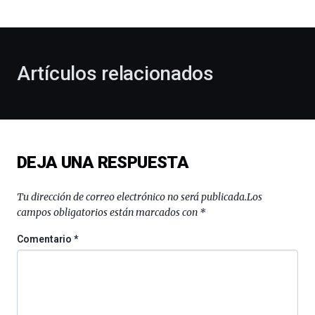
bienvenida
al
otoño
con
la
Artículos relacionados
celebración
de
la
novena
edición
de
DEJA UNA RESPUESTA
Bilbo
Zientzia
Plaza
Tu dirección de correo electrónico no será publicada.
Los
(BZP),
campos obligatorios están marcados con
*
un
festival
Comentario
*
que
llenará
la
ciudad
de
monólogos,