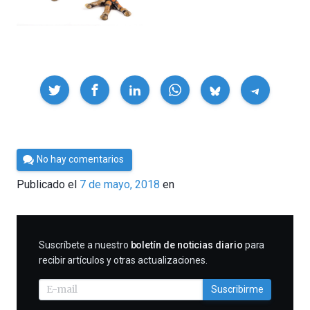
Compartir
Por
No hay comentarios
César
Publicado el
7 de mayo, 2018
en
Tomé
SUSCRIBIRME
Suscríbete a nuestro
boletín de noticias diario
para
recibir artículos y otras actualizaciones.
Suscribirme