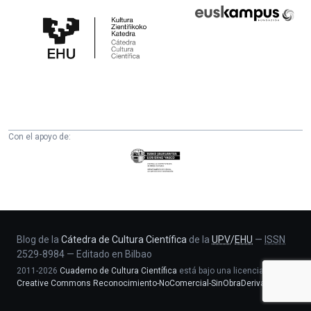
Cátedra
Euskampus
de
Fundazioa
Cultura
Científica
de
la
UPV/EHU
Con el apoyo de:
Eusko
Jaurlaritza
-
Zientzia,
Unibertsitate
eta
Blog de la
Cátedra de Cultura Científica
de la
UPV
/
EHU
—
ISSN
2529-8984
—
Editado en Bilbao
Berrikuntza
2011-2026
Cuaderno de Cultura Científica
está bajo una licencia
saila
Creative Commons Reconocimiento-NoComercial-SinObraDerivada 4.0