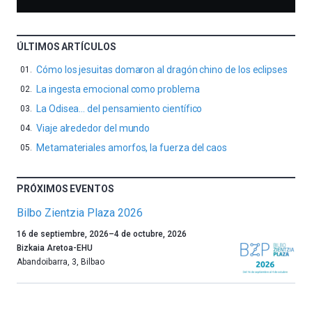
ÚLTIMOS ARTÍCULOS
Cómo los jesuitas domaron al dragón chino de los eclipses
La ingesta emocional como problema
La Odisea… del pensamiento científico
Viaje alrededor del mundo
Metamateriales amorfos, la fuerza del caos
PRÓXIMOS EVENTOS
Bilbo Zientzia Plaza 2026
Un
16 de septiembre, 2026
–
4 de octubre, 2026
año
Bizkaia Aretoa-EHU
más,
Abandoibarra, 3
,
Bilbao
Bilbao
dará
la