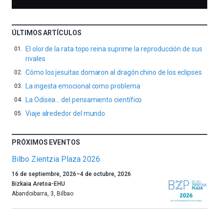
ÚLTIMOS ARTÍCULOS
El olor de la rata topo reina suprime la reproducción de sus
rivales
Cómo los jesuitas domaron al dragón chino de los eclipses
La ingesta emocional como problema
La Odisea… del pensamiento científico
Viaje alrededor del mundo
PRÓXIMOS EVENTOS
Bilbo Zientzia Plaza 2026
Un
16 de septiembre, 2026
–
4 de octubre, 2026
año
Bizkaia Aretoa-EHU
más,
Abandoibarra, 3
,
Bilbao
Bilbao
dará