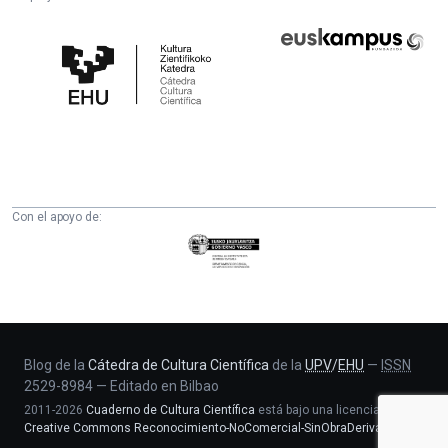
Cátedra
Euskampus
de
Fundazioa
Cultura
Científica
de
la
UPV/EHU
Con el apoyo de:
Eusko
Jaurlaritza
-
Zientzia,
Unibertsitate
eta
Blog de la
Cátedra de Cultura Científica
de la
UPV
/
EHU
—
ISSN
2529-8984
—
Editado en Bilbao
Berrikuntza
2011-2026
Cuaderno de Cultura Científica
está bajo una licencia
saila
Creative Commons Reconocimiento-NoComercial-SinObraDerivada 4.0