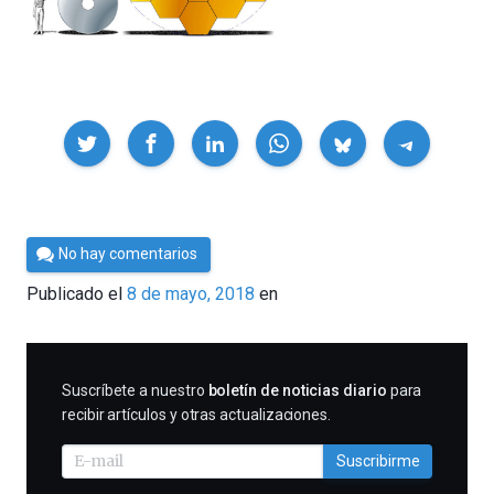
Compartir
Por
No hay comentarios
Cultura
Publicado el
8 de mayo, 2018
en
Cientifica
SUSCRIBIRME
Suscríbete a nuestro
boletín de noticias diario
para
recibir artículos y otras actualizaciones.
Suscribirme