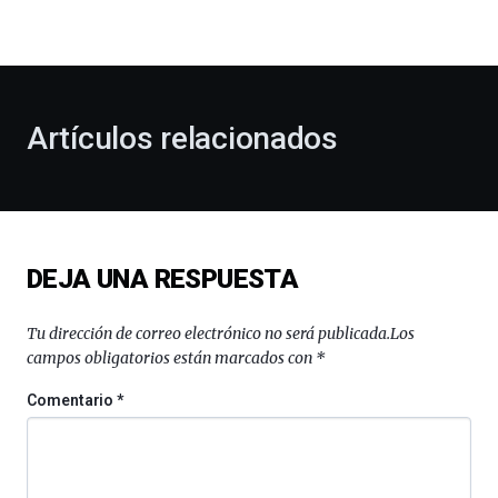
la
bienvenida
al
otoño
con
la
Artículos relacionados
celebración
de
la
novena
edición
de
DEJA UNA RESPUESTA
Bilbo
Zientzia
Plaza
Tu dirección de correo electrónico no será publicada.
Los
(BZP),
campos obligatorios están marcados con
*
un
festival
Comentario
*
que
llenará
la
ciudad
de