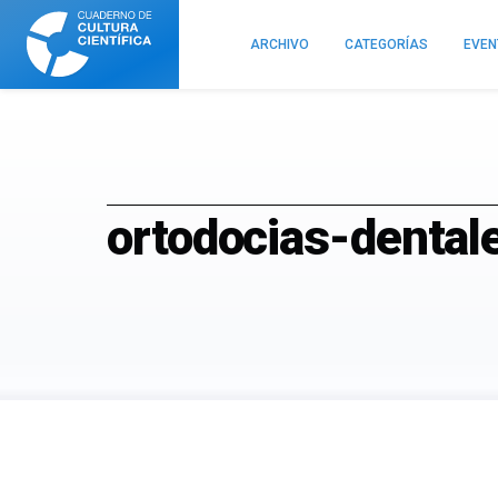
Cuaderno
de
ARCHIVO
CATEGORÍAS
EVE
Cultura
Científica
ortodocias-dentale