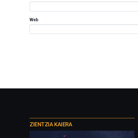
Web
Otros
proyectos
ZIENTZIA KAIERA