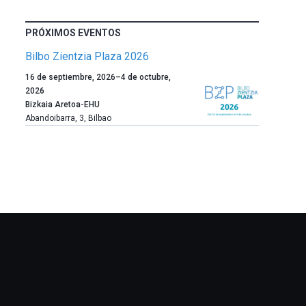
PRÓXIMOS EVENTOS
Bilbo Zientzia Plaza 2026
Un
16 de septiembre, 2026
–
4 de octubre,
año
2026
más,
Bizkaia Aretoa-EHU
Bilbao
Abandoibarra, 3
,
Bilbao
dará
la
bienvenida
al
otoño
con
la
celebración
de
la
novena
edición
de