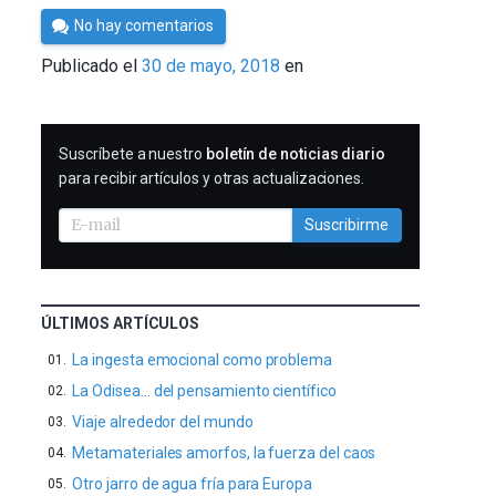
Por
No hay comentarios
César
Publicado el
30 de mayo, 2018
en
Tomé
SUSCRIBIRME
Suscríbete a nuestro
boletín de noticias diario
para recibir artículos y otras actualizaciones.
Suscribirme
ÚLTIMOS ARTÍCULOS
La ingesta emocional como problema
La Odisea… del pensamiento científico
Viaje alrededor del mundo
Metamateriales amorfos, la fuerza del caos
Otro jarro de agua fría para Europa