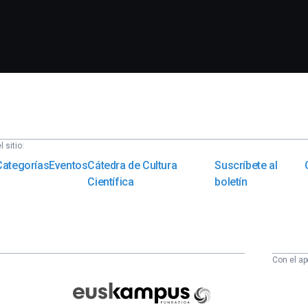
 sitio:
Categorías
Eventos
Cátedra de Cultura
Suscríbete al
Científica
boletín
Con el ap
Euskampus
Fundazioa