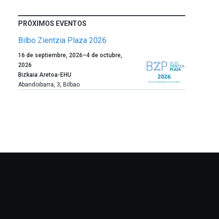
PRÓXIMOS EVENTOS
Bilbo Zientzia Plaza 2026
Un
16 de septiembre, 2026
–
4 de octubre,
año
2026
más,
Bizkaia Aretoa-EHU
Bilbao
Abandoibarra, 3
,
Bilbao
dará
la
bienvenida
al
otoño
con
la
celebración
de
la
novena
edición
de