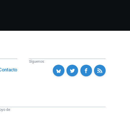
Síguenos:
Contacto
oyo de: