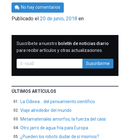
Por
No hay comentarios
César
Publicado el
20 de junio, 2018
en
Tomé
SUSCRIBIRME
Suscríbete a nuestro
boletín de noticias diario
para recibir artículos y otras actualizaciones.
Suscribirme
ÚLTIMOS ARTÍCULOS
La Odisea… del pensamiento científico
Viaje alrededor del mundo
Metamateriales amorfos, la fuerza del caos
Otro jarro de agua fría para Europa
¿Pueden los robots dudar de sí mismos?