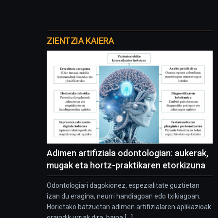
Otros
proyectos
ZIENTZIA KAIERA
Adimen artifiziala odontologian: aukerak,
mugak eta hortz-praktikaren etorkizuna
Odontologiari dagokionez, espezialitate guztietan
izan du eragina, neurri handiagoan edo txikiagoan.
Horietako batzuetan adimen artifizialaren aplikazioak
oraindik urriak dira, baina [...]