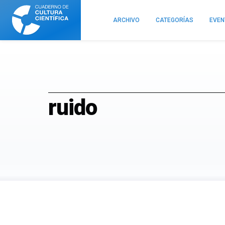
Cuaderno
de
ARCHIVO
CATEGORÍAS
EVE
Cultura
Científica
ruido