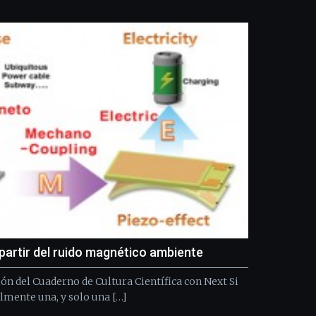
Bilbo
Zientzia
Plaza
(BZP),
un
festival
que
llenará
la
ciudad
de
monólogos,
exposiciones,
conferencias,
docufórums
y
espectáculos
de
partir del ruido magnético ambiente
ciencia
del
ión del Cuaderno de Cultura Científica con Next Si
16
lmente una, y solo una […]
de
septiembre