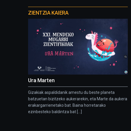
Otros
proyectos
ZIENTZIA KAIERA
Ura Marten
Gizakiak aspaldidanik amestu du beste planeta
batzuetan bizitzeko aukerarekin, eta Marte da aukera
erakargarrienetako bat. Baina horretarako
ezinbesteko baldintza bat [...]