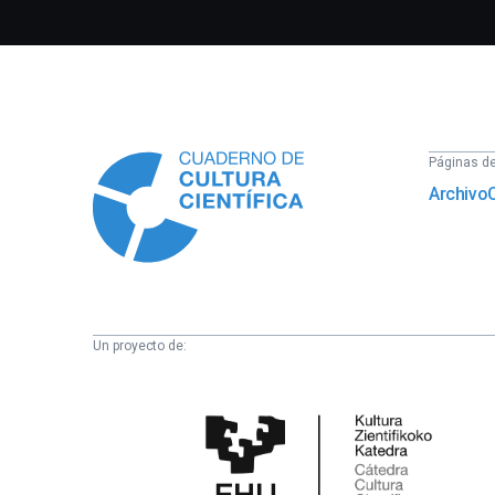
Información
Páginas del
Archivo
Un proyecto de:
Cátedra
de
Cultura
Científica
de