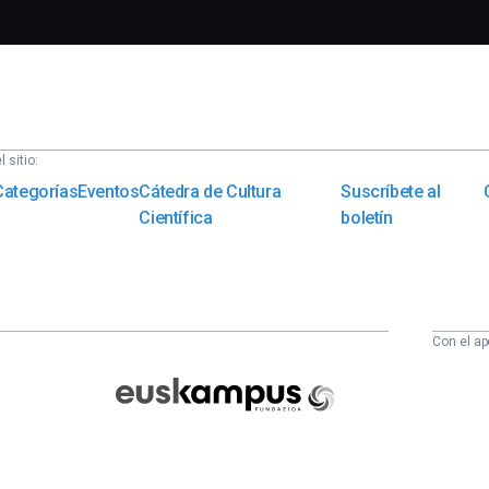
 sitio:
Categorías
Eventos
Cátedra de Cultura
Suscríbete al
Científica
boletín
Con el ap
Euskampus
Fundazioa