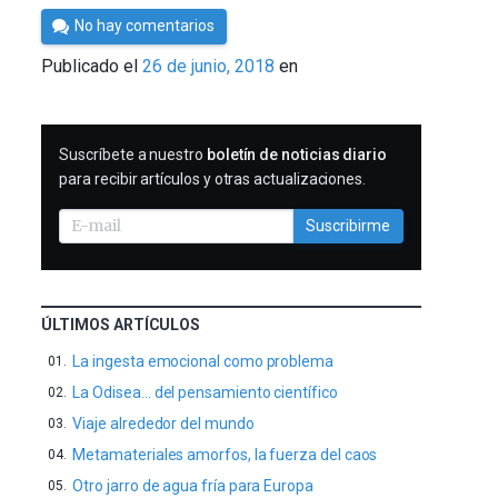
Por
No hay comentarios
César
Publicado el
26 de junio, 2018
en
Tomé
SUSCRIBIRME
Suscríbete a nuestro
boletín de noticias diario
para recibir artículos y otras actualizaciones.
Suscribirme
ÚLTIMOS ARTÍCULOS
La ingesta emocional como problema
La Odisea… del pensamiento científico
Viaje alrededor del mundo
Metamateriales amorfos, la fuerza del caos
Otro jarro de agua fría para Europa