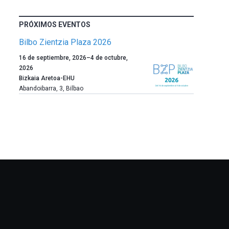
PRÓXIMOS EVENTOS
Bilbo Zientzia Plaza 2026
Un
16 de septiembre, 2026
–
4 de octubre,
año
2026
más,
Bizkaia Aretoa-EHU
Bilbao
Abandoibarra, 3
,
Bilbao
dará
la
bienvenida
al
otoño
con
la
celebración
de
la
novena
edición
de