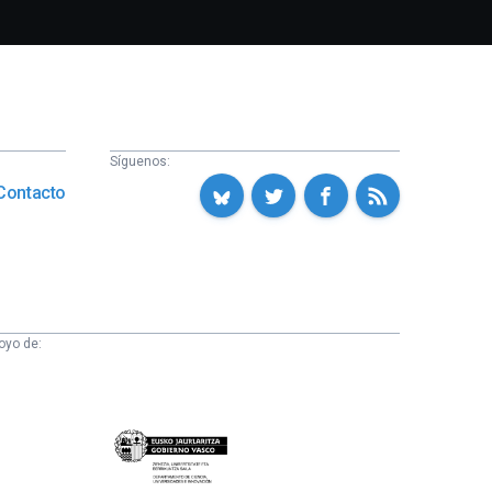
Síguenos:
Contacto
oyo de:
Eusko
Jaurlaritza