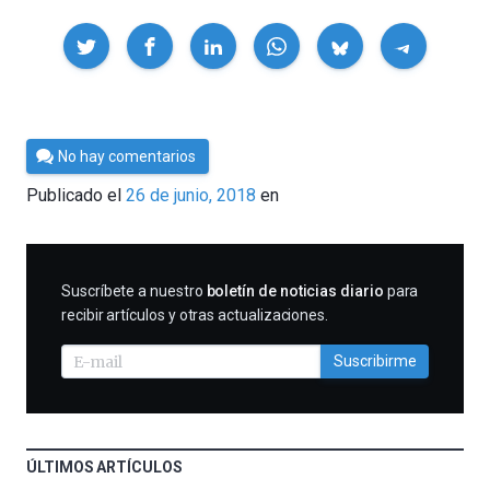
Compartir
Por
No hay comentarios
César
Publicado el
26 de junio, 2018
en
Tomé
SUSCRIBIRME
Suscríbete a nuestro
boletín de noticias diario
para
recibir artículos y otras actualizaciones.
Suscribirme
ÚLTIMOS ARTÍCULOS