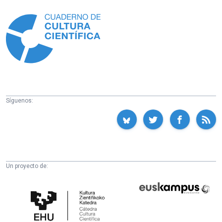
Información
Síguenos:
Un proyecto de:
Cátedra
Euskampus
de
Fundazioa
Cultura
Científica