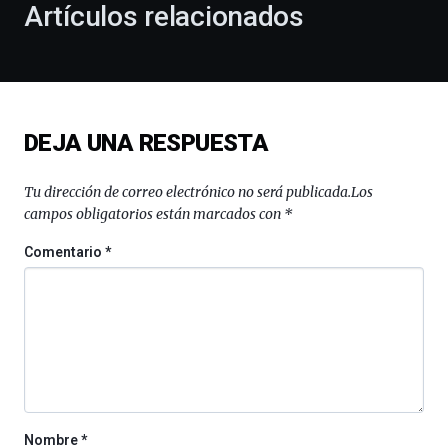
Artículos relacionados
celebración
de
la
novena
edición
de
DEJA UNA RESPUESTA
Bilbo
Zientzia
Plaza
Tu dirección de correo electrónico no será publicada.
Los
(BZP),
campos obligatorios están marcados con
*
un
festival
Comentario
*
que
llenará
la
ciudad
de
monólogos,
exposiciones,
conferencias,
docufórums
Nombre
*
y