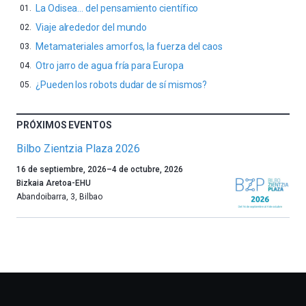
La Odisea… del pensamiento científico
Viaje alrededor del mundo
Metamateriales amorfos, la fuerza del caos
Otro jarro de agua fría para Europa
¿Pueden los robots dudar de sí mismos?
PRÓXIMOS EVENTOS
Bilbo Zientzia Plaza 2026
Un
16 de septiembre, 2026
–
4 de octubre, 2026
año
Bizkaia Aretoa-EHU
más,
Abandoibarra, 3
,
Bilbao
Bilbao
dará
la
bienvenida
al
otoño
con
la