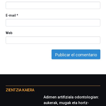
espectáculos
de
ciencia
E-mail
*
del
16
de
septiembre
Web
al
4
de
octubre.
La
iniciativa,
organizada
por
la
Cátedra…
Otros
proyectos
ZIENTZIA KAIERA
Adimen artifiziala odontologian:
aukerak, mugak eta hortz-