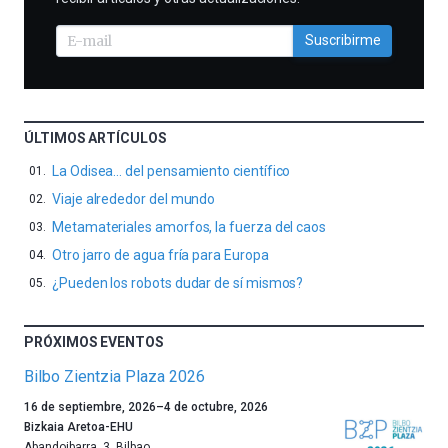
Suscribirme
ÚLTIMOS ARTÍCULOS
La Odisea… del pensamiento científico
Viaje alrededor del mundo
Metamateriales amorfos, la fuerza del caos
Otro jarro de agua fría para Europa
¿Pueden los robots dudar de sí mismos?
PRÓXIMOS EVENTOS
Bilbo Zientzia Plaza 2026
Un
16 de septiembre, 2026
–
4 de octubre, 2026
año
Bizkaia Aretoa-EHU
más,
Abandoibarra, 3
,
Bilbao