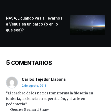
la
ciudad
de
monólogos,
NASA, ¿cuándo vas a llevarnos
exposiciones,
a Venus en un barco (o en lo
conferencias,
que sea)?
docufórums
y
espectáculos
de
ciencia
del
5
COMENTARIOS
16
de
septiembre
al
Carlos Tejedor Llabona
4
2 de agosto, 2018
de
octubre.
“El cerebro de los necios transforma la filosofía en
La
tontería, la ciencia en superstición, y el arte en
iniciativa,
pedantería.”
organizada
― George Bernard Shaw