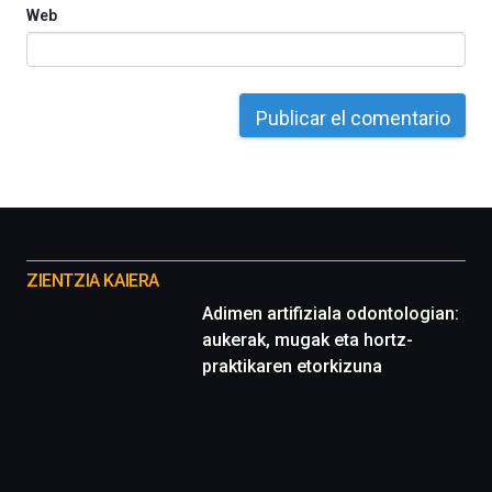
Web
Otros
proyectos
ZIENTZIA KAIERA
Adimen artifiziala odontologian:
aukerak, mugak eta hortz-
praktikaren etorkizuna