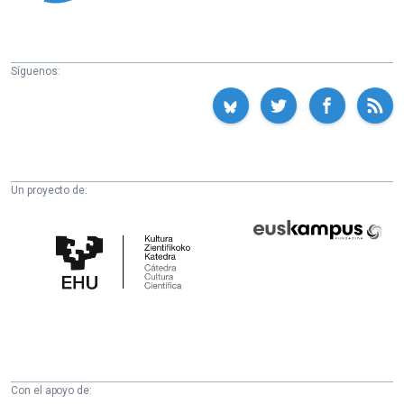
Síguenos:
Un proyecto de:
Cátedra
Euskampus
de
Fundazioa
Cultura
Científica
de
la
UPV/EHU
Con el apoyo de: