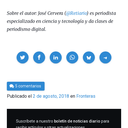
Sobre el autor: José Cervera (
@Retiario
) es periodista
especializado en ciencia y tecnología y da clases de
periodismo digital.
Compartir
Por
5 comentarios
César
Publicado el
2 de agosto, 2018
en
Fronteras
Tomé
SUSCRIBIRME
Suscríbete a nuestro
boletín de noticias diario
para
recibir artículos y otras actualizaciones.