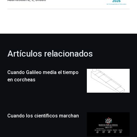
Bilbao
dará
la
bienvenida
al
otoño
con
la
Artículos relacionados
celebración
de
la
Cuando Galileo medía el tiempo
novena
edición
en corcheas
de
Bilbo
Zientzia
Plaza
(BZP),
Cuando los científicos marchan
un
festival
que
llenará