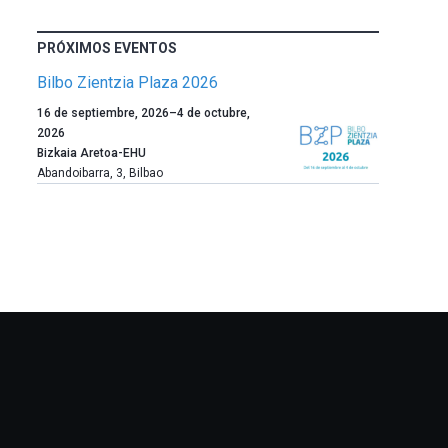
PRÓXIMOS EVENTOS
Bilbo Zientzia Plaza 2026
Un
16 de septiembre, 2026
–
4 de octubre,
año
2026
más,
Bizkaia Aretoa-EHU
Bilbao
Abandoibarra, 3
,
Bilbao
dará
la
bienvenida
al
otoño
con
la
celebración
de
la
novena
edición
de