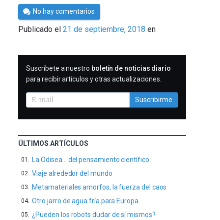
Por
No hay comentarios
César
Publicado el
21 de septiembre, 2018
en
Tomé
SUSCRIBIRME
Suscríbete a nuestro
boletín de noticias diario
para recibir artículos y otras actualizaciones.
Suscribirme
ÚLTIMOS ARTÍCULOS
La Odisea… del pensamiento científico
Viaje alrededor del mundo
Metamateriales amorfos, la fuerza del caos
Otro jarro de agua fría para Europa
¿Pueden los robots dudar de sí mismos?