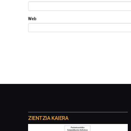
Web
Otros
proyectos
ZIENTZIA KAIERA