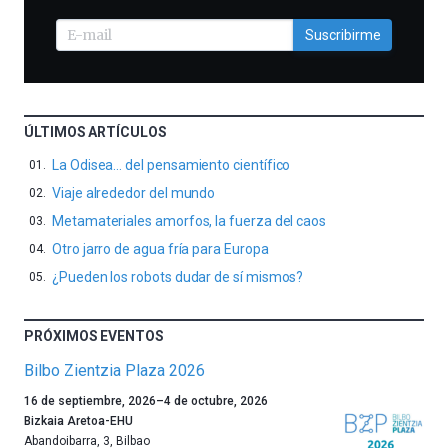
Suscribirme
ÚLTIMOS ARTÍCULOS
La Odisea… del pensamiento científico
Viaje alrededor del mundo
Metamateriales amorfos, la fuerza del caos
Otro jarro de agua fría para Europa
¿Pueden los robots dudar de sí mismos?
PRÓXIMOS EVENTOS
Bilbo Zientzia Plaza 2026
Un
16 de septiembre, 2026
–
4 de octubre, 2026
año
Bizkaia Aretoa-EHU
más,
Abandoibarra, 3
,
Bilbao