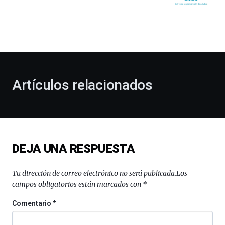
Bilbao
dará
la
bienvenida
al
otoño
con
la
Artículos relacionados
celebración
de
la
novena
edición
de
DEJA UNA RESPUESTA
Bilbo
Zientzia
Plaza
Tu dirección de correo electrónico no será publicada.
Los
(BZP),
campos obligatorios están marcados con
*
un
festival
Comentario
*
que
llenará