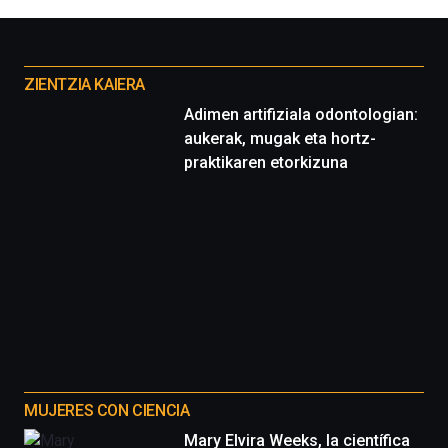
la
Cátedra…
Otros
proyectos
ZIENTZIA KAIERA
Adimen artifiziala odontologian:
aukerak, mugak eta hortz-
praktikaren etorkizuna
MUJERES CON CIENCIA
Mary Elvira Weeks, la científica