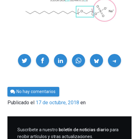
Compartir
Por
No hay comentarios
César
Publicado el
17 de octubre, 2018
en
Tomé
SUSCRIBIRME
Suscríbete a nuestro
boletín de noticias diario
para
recibir artículos y otras actualizaciones.