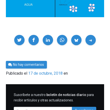
Compartir
Por
No hay comentarios
César
Publicado el
17 de octubre, 2018
en
Tomé
SUSCRIBIRME
Suscríbete a nuestro
boletín de noticias diario
para
recibir artículos y otras actualizaciones.