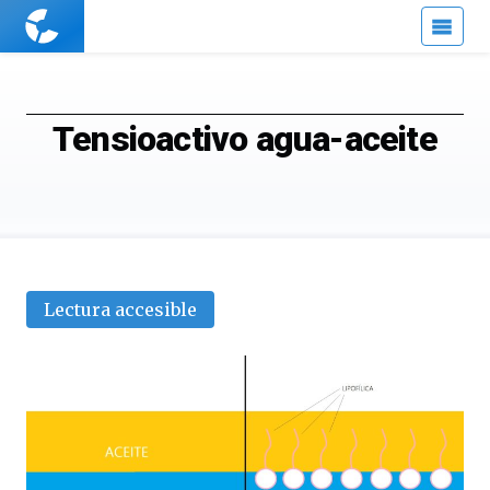
Cuaderno
de
Cultura
Científica
Tensioactivo agua-aceite
Lectura accesible