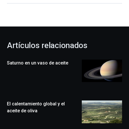
dará
la
bienvenida
al
otoño
con
la
Artículos relacionados
celebración
de
la
Saturno en un vaso de aceite
novena
edición
de
Bilbo
Zientzia
Plaza
(BZP),
El calentamiento global y el
un
festival
aceite de oliva
que
llenará
la