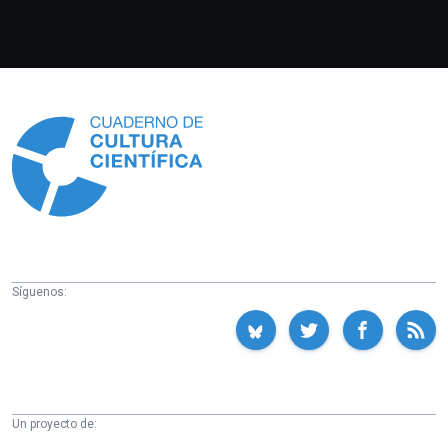
Información
Síguenos:
Un proyecto de: