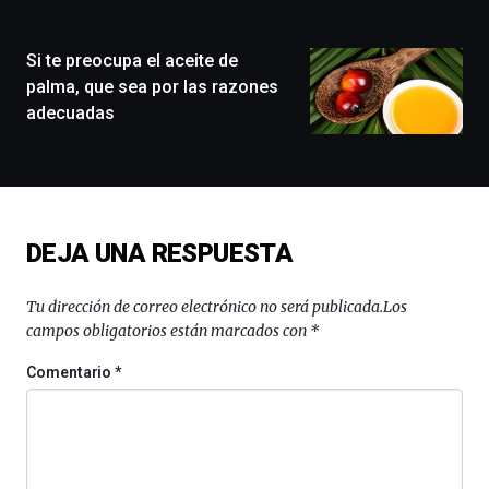
ciudad
de
monólogos,
Si te preocupa el aceite de
exposiciones,
palma, que sea por las razones
conferencias,
adecuadas
docufórums
y
espectáculos
de
ciencia
del
DEJA UNA RESPUESTA
16
de
septiembre
Tu dirección de correo electrónico no será publicada.
Los
al
campos obligatorios están marcados con
*
4
de
Comentario
*
octubre.
La
iniciativa,
organizada
por