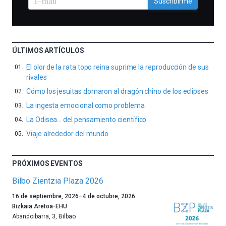
Suscribirme
ÚLTIMOS ARTÍCULOS
El olor de la rata topo reina suprime la reproducción de sus
rivales
Cómo los jesuitas domaron al dragón chino de los eclipses
La ingesta emocional como problema
La Odisea… del pensamiento científico
Viaje alrededor del mundo
PRÓXIMOS EVENTOS
Bilbo Zientzia Plaza 2026
Un
16 de septiembre, 2026
–
4 de octubre, 2026
año
Bizkaia Aretoa-EHU
más,
Abandoibarra, 3
,
Bilbao
Bilbao