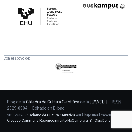
Cátedra
Euskampus
de
Fundazioa
Cultura
Científica
de
la
UPV/EHU
Con el apoyo de:
Eusko
Jaurlaritza
-
Zientzia,
Unibertsitate
eta
Blog de la
Cátedra de Cultura Científica
de la
UPV
/
EHU
—
ISSN
2529-8984
—
Editado en Bilbao
Berrikuntza
2011-2026
Cuaderno de Cultura Científica
está bajo una licencia
saila
Creative Commons Reconocimiento-NoComercial-SinObraDerivada 4.0