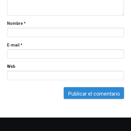
la
Cátedra…
Nombre
*
E-mail
*
Web
Otros