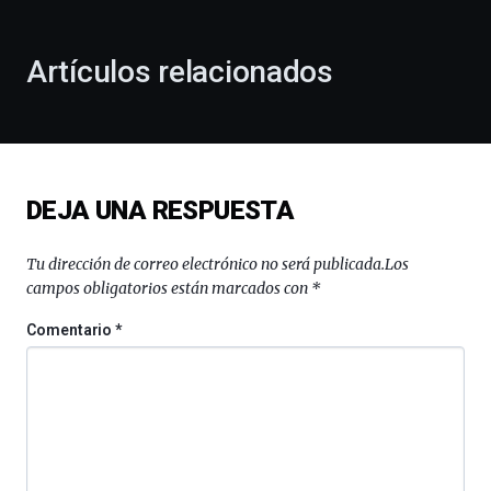
otoño
con
la
Artículos relacionados
celebración
de
la
novena
edición
de
DEJA UNA RESPUESTA
Bilbo
Zientzia
Plaza
Tu dirección de correo electrónico no será publicada.
Los
(BZP),
campos obligatorios están marcados con
*
un
festival
Comentario
*
que
llenará
la
ciudad
de
monólogos,
exposiciones,