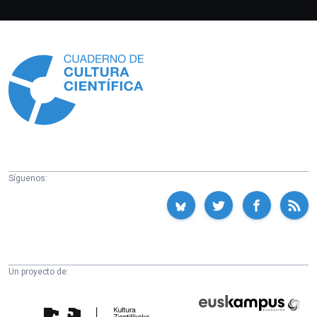
Información
Síguenos:
Un proyecto de:
Cátedra
Euskampus
de
Fundazioa