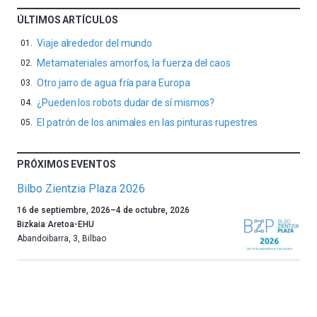
ÚLTIMOS ARTÍCULOS
Viaje alrededor del mundo
Metamateriales amorfos, la fuerza del caos
Otro jarro de agua fría para Europa
¿Pueden los robots dudar de sí mismos?
El patrón de los animales en las pinturas rupestres
PRÓXIMOS EVENTOS
Bilbo Zientzia Plaza 2026
Un
16 de septiembre, 2026
–
4 de octubre, 2026
año
Bizkaia Aretoa-EHU
más,
Abandoibarra, 3
,
Bilbao
Bilbao
dará
la
bienvenida
al