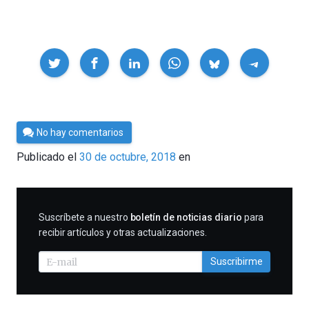
Compartir
Por
No hay comentarios
César
Publicado el
30 de octubre, 2018
en
Tomé
SUSCRIBIRME
Suscríbete a nuestro
boletín de noticias diario
para
recibir artículos y otras actualizaciones.
Suscribirme