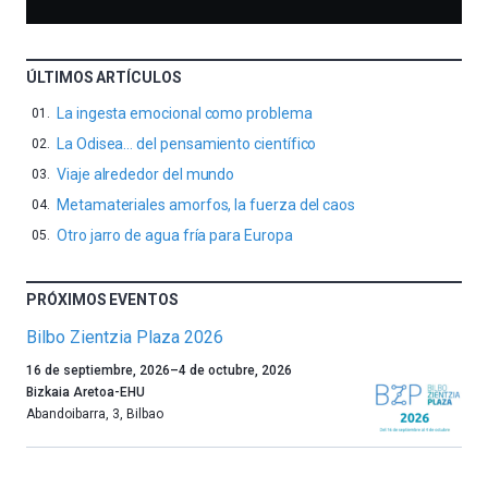
ÚLTIMOS ARTÍCULOS
La ingesta emocional como problema
La Odisea… del pensamiento científico
Viaje alrededor del mundo
Metamateriales amorfos, la fuerza del caos
Otro jarro de agua fría para Europa
PRÓXIMOS EVENTOS
Bilbo Zientzia Plaza 2026
Un
16 de septiembre, 2026
–
4 de octubre, 2026
año
Bizkaia Aretoa-EHU
más,
Abandoibarra, 3
,
Bilbao
Bilbao
dará
la