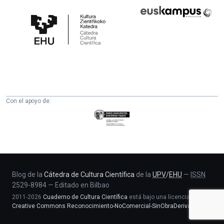
Cátedra
Euskampus
de
Fundazioa
Cultura
Científica
de
la
UPV/EHU
Con el apoyo de:
Eusko
Jaurlaritza
-
Zientzia,
Unibertsitate
eta
Blog de la
Cátedra de Cultura Científica
de la
UPV
/
EHU
—
ISSN
2529-8984
—
Editado en Bilbao
Berrikuntza
2011-2026
Cuaderno de Cultura Científica
está bajo una licencia
saila
Creative Commons Reconocimiento-NoComercial-SinObraDerivada 4.0