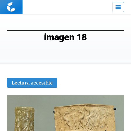
Cuaderno
de
Cultura
Científica
imagen 18
Lectura accesible