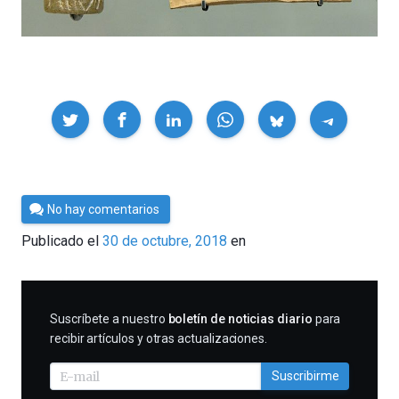
Compartir
Por
No hay comentarios
César
Publicado el
30 de octubre, 2018
en
Tomé
SUSCRIBIRME
Suscríbete a nuestro
boletín de noticias diario
para
recibir artículos y otras actualizaciones.
Suscribirme