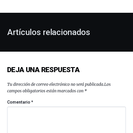
bienvenida
al
otoño
con
la
Artículos relacionados
celebración
de
la
novena
edición
de
DEJA UNA RESPUESTA
Bilbo
Zientzia
Plaza
Tu dirección de correo electrónico no será publicada.
Los
(BZP),
campos obligatorios están marcados con
*
un
festival
Comentario
*
que
llenará
la
ciudad
de