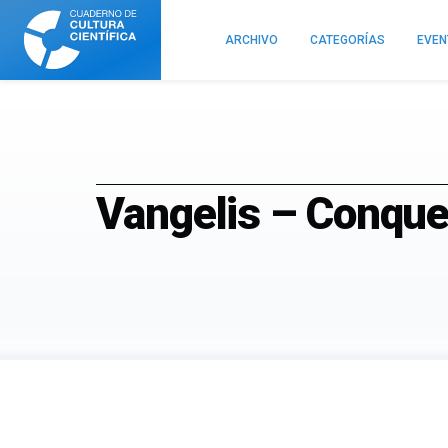
Cuaderno
de
ARCHIVO
CATEGORÍAS
EVE
Cultura
Científica
Vangelis – Conque