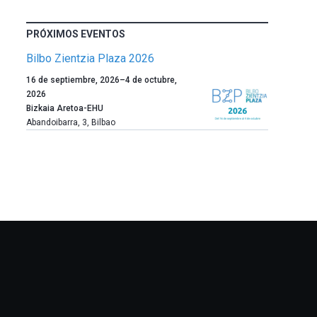
PRÓXIMOS EVENTOS
Bilbo Zientzia Plaza 2026
Un
16 de septiembre, 2026
–
4 de octubre,
año
2026
más,
Bizkaia Aretoa-EHU
Bilbao
Abandoibarra, 3
,
Bilbao
dará
la
bienvenida
al
otoño
con
la
celebración
de
la
novena
edición
de