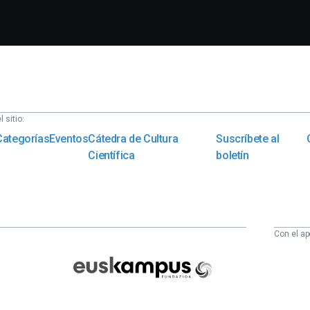
 sitio:
Categorías
Eventos
Cátedra de Cultura
Suscríbete al
Científica
boletín
Con el ap
Euskampus
Fundazioa