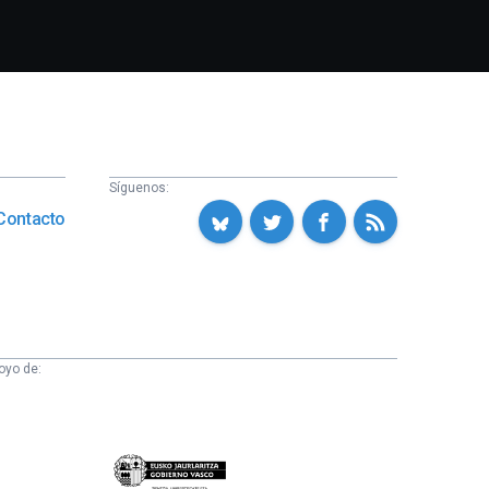
Síguenos:
Contacto
oyo de:
Eusko