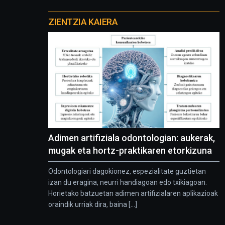
Otros
proyectos
ZIENTZIA KAIERA
Adimen artifiziala odontologian: aukerak,
mugak eta hortz-praktikaren etorkizuna
Odontologiari dagokionez, espezialitate guztietan
izan du eragina, neurri handiagoan edo txikiagoan.
Horietako batzuetan adimen artifizialaren aplikazioak
oraindik urriak dira, baina [...]