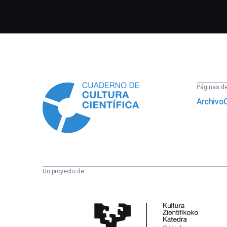
Información
Páginas del
Archivo
Un proyecto de:
Cátedra
de
Cultura
Científica