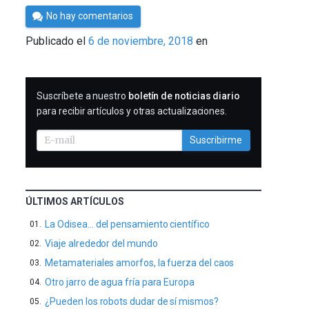
Por
No hay comentarios
César
Publicado el
6 de noviembre, 2018
en
Tomé
SUSCRIBIRME
Suscríbete a nuestro
boletín de noticias diario
para recibir artículos y otras actualizaciones.
Suscribirme
ÚLTIMOS ARTÍCULOS
La Odisea… del pensamiento científico
Viaje alrededor del mundo
Metamateriales amorfos, la fuerza del caos
Otro jarro de agua fría para Europa
¿Pueden los robots dudar de sí mismos?