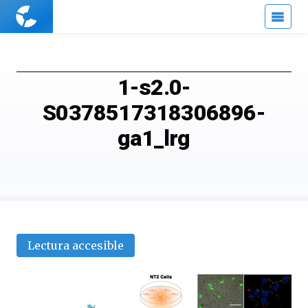
Cuaderno
de
Cultura
Científica
1-s2.0-
S0378517318306896-
ga1_lrg
Lectura accesible