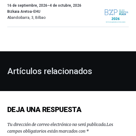
Un
16 de septiembre, 2026
–
4 de octubre, 2026
año
Bizkaia Aretoa-EHU
más,
Abandoibarra, 3
,
Bilbao
Bilbao
dará
la
bienvenida
al
otoño
con
la
Artículos relacionados
celebración
de
la
novena
edición
de
DEJA UNA RESPUESTA
Bilbo
Zientzia
Plaza
Tu dirección de correo electrónico no será publicada.
Los
(BZP),
campos obligatorios están marcados con
*
un