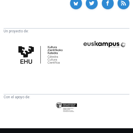
Un proyecto de:
Cátedra
Euskampus
de
Fundazioa
Cultura
Científica
de
la
UPV/EHU
Con el apoyo de:
Eusko
Jaurlaritza
-
Zientzia,