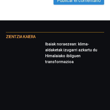
La
iniciativa,
organizada
por
la
Cátedra…
Otros
proyectos
ZIENTZIA KAIERA
Ibaiak noraezean: klima-
aldaketak izugarri azkartu du
Himalaiako ibilguen
transformazioa