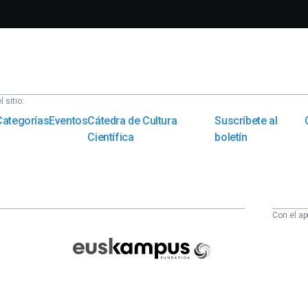
 sitio:
Categorías
Eventos
Cátedra de Cultura
Suscríbete al
Científica
boletín
Con el ap
Euskampus
Fundazioa