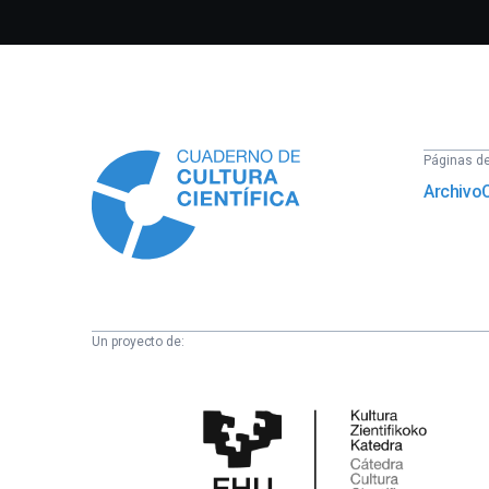
Información
Páginas del
Archivo
Un proyecto de:
Cátedra
de
Cultura
Científica
de