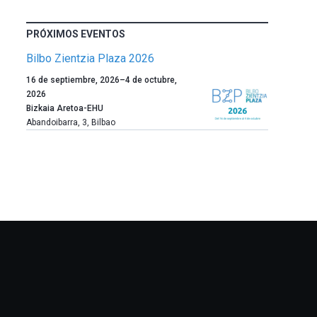
PRÓXIMOS EVENTOS
Bilbo Zientzia Plaza 2026
Un
16 de septiembre, 2026
–
4 de octubre,
año
2026
más,
Bizkaia Aretoa-EHU
Bilbao
Abandoibarra, 3
,
Bilbao
dará
la
bienvenida
al
otoño
con
la
celebración
de
la
novena
edición
de