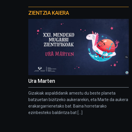
Otros
proyectos
ZIENTZIA KAIERA
Ura Marten
Gizakiak aspaldidanik amestu du beste planeta
batzuetan bizitzeko aukerarekin, eta Marte da aukera
erakargarrienetako bat. Baina horretarako
ezinbesteko baldintza bat [...]