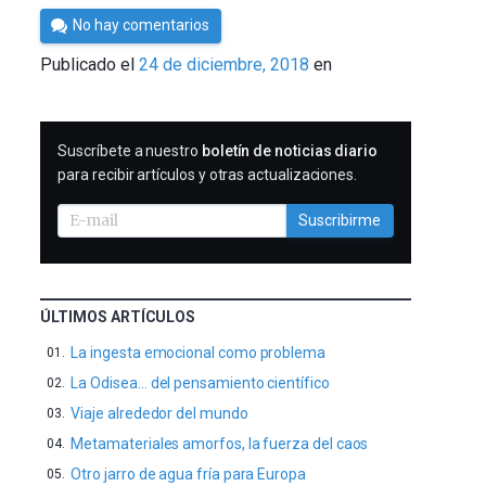
Por
No hay comentarios
César
Publicado el
24 de diciembre, 2018
en
Tomé
SUSCRIBIRME
Suscríbete a nuestro
boletín de noticias diario
para recibir artículos y otras actualizaciones.
Suscribirme
ÚLTIMOS ARTÍCULOS
La ingesta emocional como problema
La Odisea… del pensamiento científico
Viaje alrededor del mundo
Metamateriales amorfos, la fuerza del caos
Otro jarro de agua fría para Europa