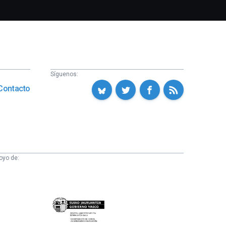
Síguenos:
Contacto
oyo de:
Eusko
Jaurlaritza