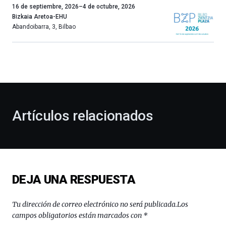
Un
16 de septiembre, 2026
–
4 de octubre, 2026
año
Bizkaia Aretoa-EHU
más,
Abandoibarra, 3
,
Bilbao
Bilbao
dará
la
bienvenida
al
otoño
con
la
Artículos relacionados
celebración
de
la
novena
edición
de
DEJA UNA RESPUESTA
Bilbo
Zientzia
Plaza
Tu dirección de correo electrónico no será publicada.
Los
(BZP),
campos obligatorios están marcados con
*
un