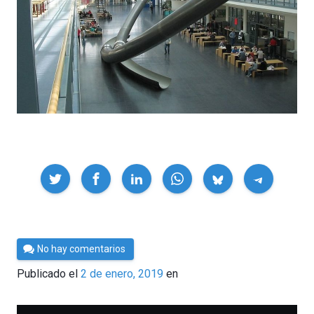
Compartir
Por
No hay comentarios
César
Publicado el
2 de enero, 2019
en
Tomé