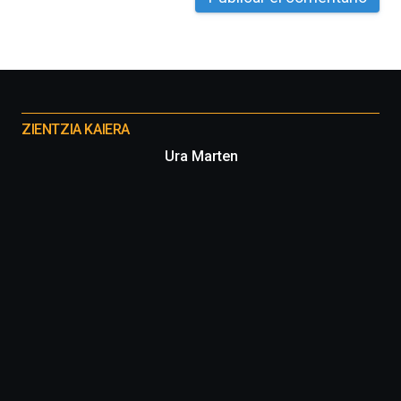
iniciativa,
organizada
por
la
Cátedra…
Otros
proyectos
ZIENTZIA KAIERA
Ura Marten