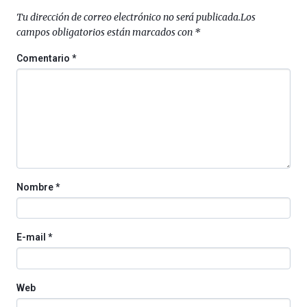
Plaza
Tu dirección de correo electrónico no será publicada.
Los
(BZP),
campos obligatorios están marcados con
*
un
festival
Comentario
*
que
llenará
la
ciudad
de
monólogos,
exposiciones,
conferencias,
docufórums
Nombre
*
y
espectáculos
de
ciencia
E-mail
*
del
16
de
septiembre
Web
al