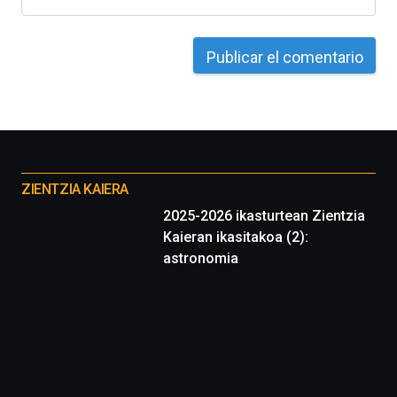
4
de
octubre.
La
iniciativa,
organizada
por
la
Cátedra…
Otros
proyectos
ZIENTZIA KAIERA
2025-2026 ikasturtean Zientzia
Kaieran ikasitakoa (2):
astronomia