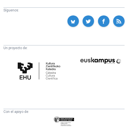
Síguenos:
Un proyecto de:
Cátedra
Euskampus
de
Fundazioa
Cultura
Científica
de
la
UPV/EHU
Con el apoyo de:
Eusko
Jaurlaritza