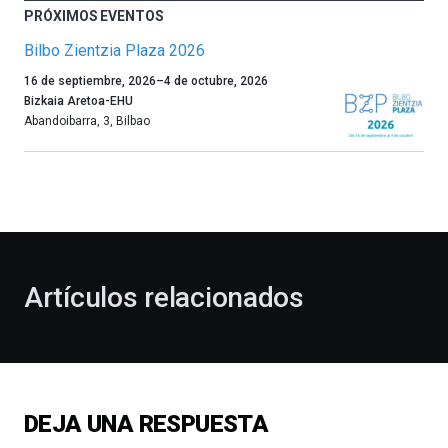
PRÓXIMOS EVENTOS
Bilbo Zientzia Plaza 2026
Un
16 de septiembre, 2026
–
4 de octubre, 2026
año
Bizkaia Aretoa-EHU
más,
Abandoibarra, 3
,
Bilbao
Bilbao
dará
la
bienvenida
al
otoño
con
la
Artículos relacionados
celebración
de
la
novena
edición
de
DEJA UNA RESPUESTA
Bilbo
Zientzia