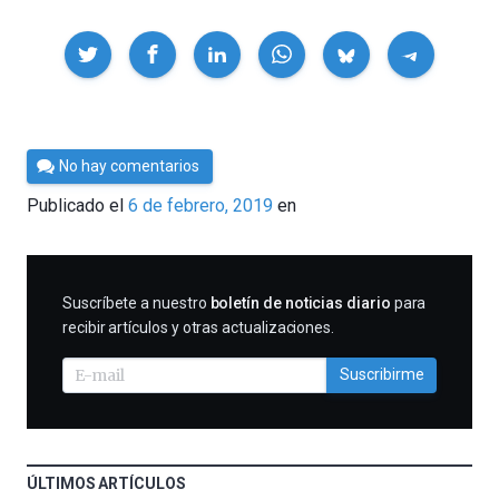
Compartir
Por
No hay comentarios
César
Publicado el
6 de febrero, 2019
en
Tomé
SUSCRIBIRME
Suscríbete a nuestro
boletín de noticias diario
para
recibir artículos y otras actualizaciones.
Suscribirme
ÚLTIMOS ARTÍCULOS