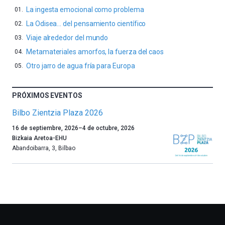
La ingesta emocional como problema
La Odisea… del pensamiento científico
Viaje alrededor del mundo
Metamateriales amorfos, la fuerza del caos
Otro jarro de agua fría para Europa
PRÓXIMOS EVENTOS
Bilbo Zientzia Plaza 2026
Un
16 de septiembre, 2026
–
4 de octubre, 2026
año
Bizkaia Aretoa-EHU
más,
Abandoibarra, 3
,
Bilbao
Bilbao
dará
la
bienvenida
al
otoño
con