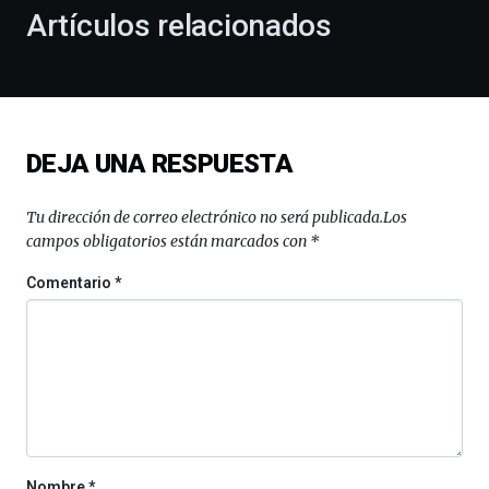
la
Artículos relacionados
celebración
de
la
novena
edición
de
DEJA UNA RESPUESTA
Bilbo
Zientzia
Plaza
Tu dirección de correo electrónico no será publicada.
Los
(BZP),
campos obligatorios están marcados con
*
un
festival
Comentario
*
que
llenará
la
ciudad
de
monólogos,
exposiciones,
conferencias,
docufórums
Nombre
*
y