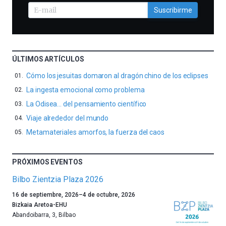
Suscribirme
ÚLTIMOS ARTÍCULOS
Cómo los jesuitas domaron al dragón chino de los eclipses
La ingesta emocional como problema
La Odisea… del pensamiento científico
Viaje alrededor del mundo
Metamateriales amorfos, la fuerza del caos
PRÓXIMOS EVENTOS
Bilbo Zientzia Plaza 2026
Un
16 de septiembre, 2026
–
4 de octubre, 2026
año
Bizkaia Aretoa-EHU
más,
Abandoibarra, 3
,
Bilbao
Bilbao