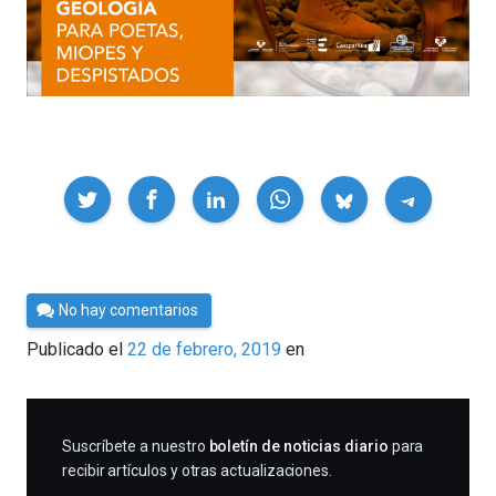
Compartir
Por
No hay comentarios
César
Publicado el
22 de febrero, 2019
en
Tomé
SUSCRIBIRME
Suscríbete a nuestro
boletín de noticias diario
para
recibir artículos y otras actualizaciones.