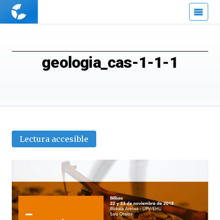
Cuaderno
de
Cultura
Científica
geologia_cas-1-1-1
Lectura accesible