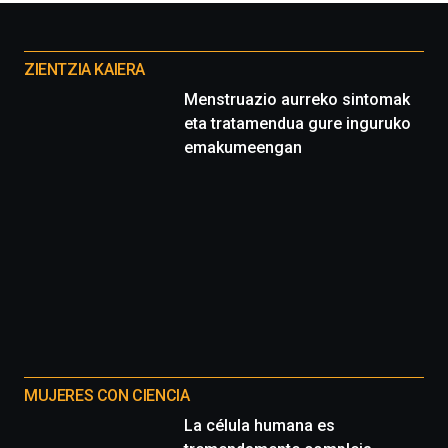
la
Cátedra…
Otros
proyectos
ZIENTZIA KAIERA
Menstruazio aurreko sintomak
eta tratamendua gure inguruko
emakumeengan
MUJERES CON CIENCIA
La célula humana es