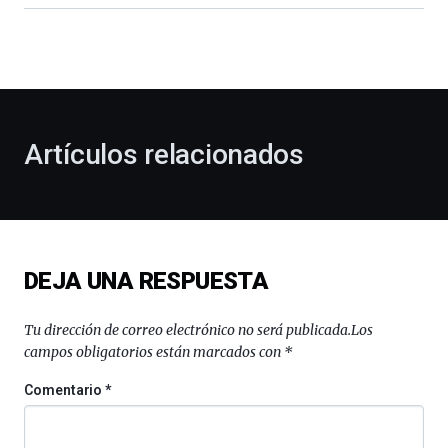
dará
la
bienvenida
al
otoño
con
la
Artículos relacionados
celebración
de
la
novena
edición
de
DEJA UNA RESPUESTA
Bilbo
Zientzia
Plaza
Tu dirección de correo electrónico no será publicada.
Los
(BZP),
campos obligatorios están marcados con
*
un
festival
Comentario
*
que
llenará
la