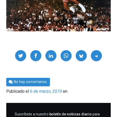
Compartir
Por
No hay comentarios
César
Publicado el
6 de marzo, 2019
en
Tomé
SUSCRIBIRME
Suscríbete a nuestro
boletín de noticias diario
para