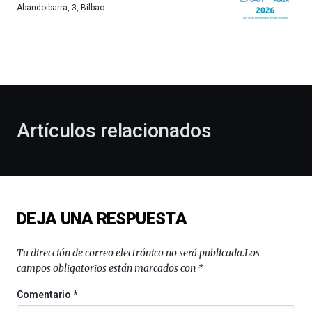
más,
Abandoibarra, 3
,
Bilbao
Bilbao
dará
la
bienvenida
al
otoño
con
la
Artículos relacionados
celebración
de
la
novena
edición
de
DEJA UNA RESPUESTA
Bilbo
Zientzia
Plaza
Tu dirección de correo electrónico no será publicada.
Los
(BZP),
campos obligatorios están marcados con
*
un
festival
Comentario
*
que