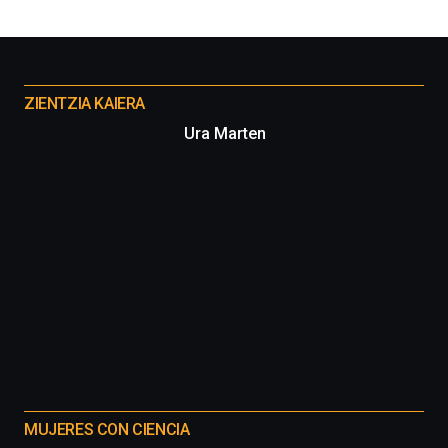
por
la
Cátedra…
Otros
proyectos
ZIENTZIA KAIERA
Ura Marten
MUJERES CON CIENCIA