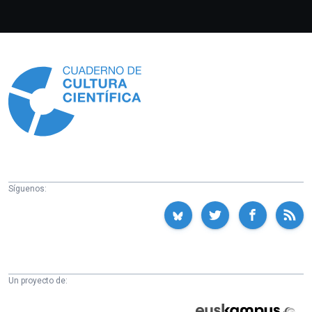
Información
Síguenos:
Un proyecto de:
Cátedra
Euskampus