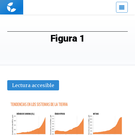
Cuaderno
de
Cultura
Científica
Figura 1
Lectura accesible