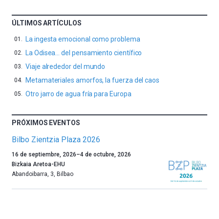
ÚLTIMOS ARTÍCULOS
La ingesta emocional como problema
La Odisea… del pensamiento científico
Viaje alrededor del mundo
Metamateriales amorfos, la fuerza del caos
Otro jarro de agua fría para Europa
PRÓXIMOS EVENTOS
Bilbo Zientzia Plaza 2026
Un
16 de septiembre, 2026
–
4 de octubre, 2026
año
Bizkaia Aretoa-EHU
más,
Abandoibarra, 3
,
Bilbao
Bilbao
dará
la
bienvenida