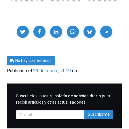
Compartir
Por
No hay comentarios
César
Publicado el
29 de marzo, 2019
en
Tomé
SUSCRIBIRME
Suscríbete a nuestro
boletín de noticias diario
para
recibir artículos y otras actualizaciones.
Suscribirme