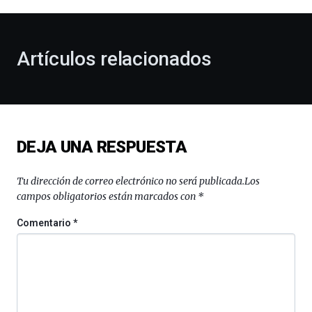
al
otoño
con
la
Artículos relacionados
celebración
de
la
novena
edición
de
DEJA UNA RESPUESTA
Bilbo
Zientzia
Plaza
Tu dirección de correo electrónico no será publicada.
Los
(BZP),
campos obligatorios están marcados con
*
un
festival
Comentario
*
que
llenará
la
ciudad
de
monólogos,
exposiciones,