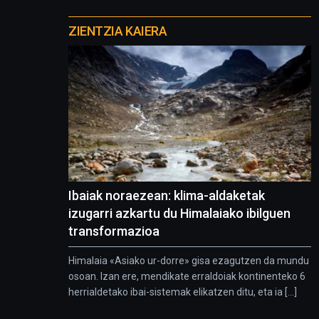
Otros
proyectos
ZIENTZIA KAIERA
Ibaiak noraezean: klima-aldaketak
izugarri azkartu du Himalaiako ibilguen
transformazioa
Himalaia «Asiako ur-dorre» gisa ezagutzen da mundu
osoan. Izan ere, mendikate erraldoiak kontinenteko 6
herrialdetako ibai-sistemak elikatzen ditu, eta ia [...]