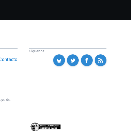
Síguenos:
Contacto
oyo de:
Eusko