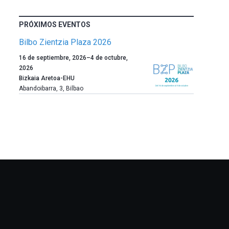
PRÓXIMOS EVENTOS
Bilbo Zientzia Plaza 2026
Un
16 de septiembre, 2026
–
4 de octubre,
año
2026
más,
Bizkaia Aretoa-EHU
Bilbao
Abandoibarra, 3
,
Bilbao
dará
la
bienvenida
al
otoño
con
la
celebración
de
la
novena
edición
de