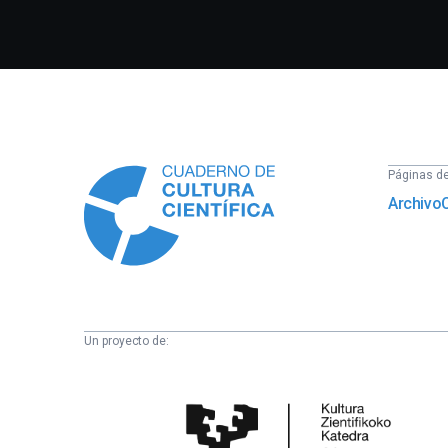
Información
Páginas del
Archivo
Un proyecto de:
Cátedra
de
Cultura
Científica