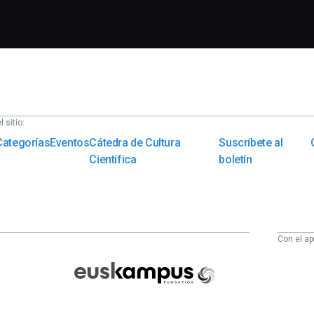
 sitio:
Categorías
Eventos
Cátedra de Cultura
Suscríbete al
Científica
boletín
Con el ap
Euskampus
Fundazioa