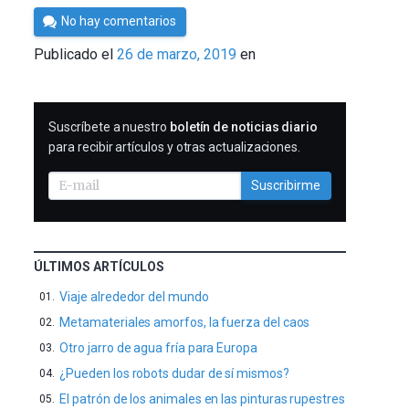
Por
No hay comentarios
César
Publicado el
26 de marzo, 2019
en
Tomé
SUSCRIBIRME
Suscríbete a nuestro
boletín de noticias diario
para recibir artículos y otras actualizaciones.
Suscribirme
ÚLTIMOS ARTÍCULOS
Viaje alrededor del mundo
Metamateriales amorfos, la fuerza del caos
Otro jarro de agua fría para Europa
¿Pueden los robots dudar de sí mismos?
El patrón de los animales en las pinturas rupestres