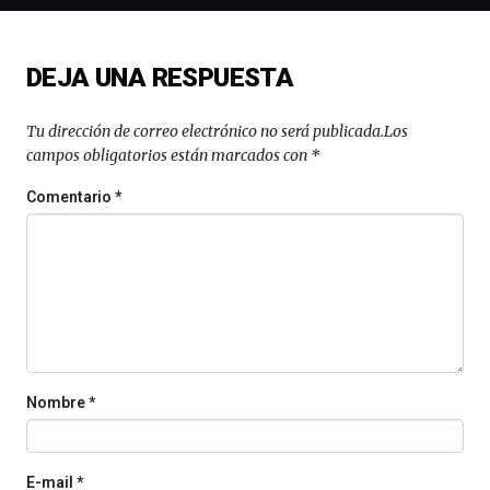
novena
edición
de
DEJA UNA RESPUESTA
Bilbo
Zientzia
Plaza
Tu dirección de correo electrónico no será publicada.
Los
(BZP),
campos obligatorios están marcados con
*
un
festival
Comentario
*
que
llenará
la
ciudad
de
monólogos,
exposiciones,
conferencias,
docufórums
Nombre
*
y
espectáculos
de
ciencia
E-mail
*
del