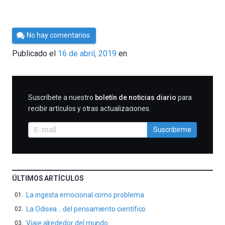
Por
No hay comentarios
César
Publicado el
16 de abril, 2019
en
Tomé
SUSCRIBIRME
Suscríbete a nuestro
boletín de noticias diario
para
recibir artículos y otras actualizaciones.
Suscribirme
ÚLTIMOS ARTÍCULOS
La ingesta emocional como problema
La Odisea… del pensamiento científico
Viaje alrededor del mundo