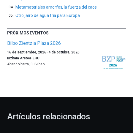
Metamateriales amorfos, la fuerza del caos
Otro jarro de agua fría para Europa
PRÓXIMOS EVENTOS
Bilbo Zientzia Plaza 2026
Un
16 de septiembre, 2026
–
4 de octubre, 2026
año
Bizkaia Aretoa-EHU
más,
Abandoibarra, 3
,
Bilbao
Bilbao
dará
la
bienvenida
al
otoño
con
la
Artículos relacionados
celebración
de
la