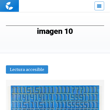
Cuaderno
de
Cultura
Científica
imagen 10
Lectura accesible