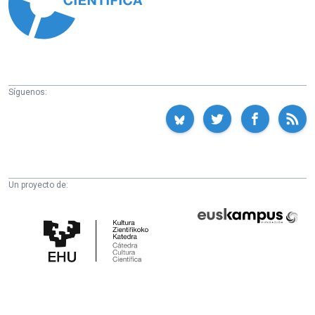
Síguenos:
Un proyecto de:
Cátedra
Euskampus
de
Fundazioa
Cultura
Científica
de
la
UPV/EHU