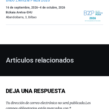
Bilbo Zientzia Plaza 2026
Un
16 de septiembre, 2026
–
4 de octubre, 2026
año
Bizkaia Aretoa-EHU
más,
Abandoibarra, 3
,
Bilbao
Bilbao
dará
la
bienvenida
al
otoño
con
la
Artículos relacionados
celebración
de
la
novena
edición
de
DEJA UNA RESPUESTA
Bilbo
Zientzia
Plaza
Tu dirección de correo electrónico no será publicada.
Los
(BZP),
campos obligatorios están marcados con
*