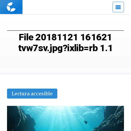
Cuaderno
de
Cultura
Científica
File 20181121 161621
tvw7sv.jpg?ixlib=rb 1.1
Lectura accesible