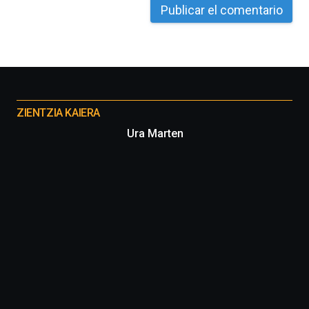
La
iniciativa,
organizada
por
la
Cátedra…
Otros
proyectos
ZIENTZIA KAIERA
Ura Marten