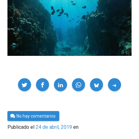
Compartir
Por
No hay comentarios
César
Publicado el
24 de abril, 2019
en
Tomé