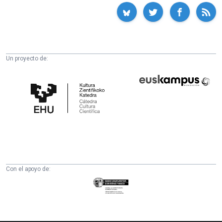
Un proyecto de:
Cátedra
Euskampus
de
Fundazioa
Cultura
Científica
de
la
UPV/EHU
Con el apoyo de:
Eusko
Jaurlaritza
-
Zientzia,