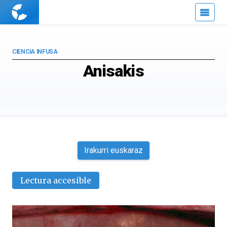
Cuaderno
de
Cultura
Científica
CIENCIA INFUSA
Anisakis
Irakurri euskaraz
Lectura accesible