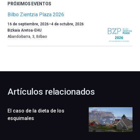
PRÓXIMOS EVENTOS
Bilbo Zientzia Plaza 2026
Un
16 de septiembre, 2026
–
4 de octubre, 2026
año
Bizkaia Aretoa-EHU
más,
Abandoibarra, 3
,
Bilbao
Bilbao
dará
la
bienvenida
al
otoño
con
la
Artículos relacionados
celebración
de
la
El caso de la dieta de los
novena
edición
esquimales
de
Bilbo
Zientzia