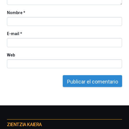
Nombre
*
E-mail
*
Web
Otros
proyectos
ZIENTZIA KAIERA