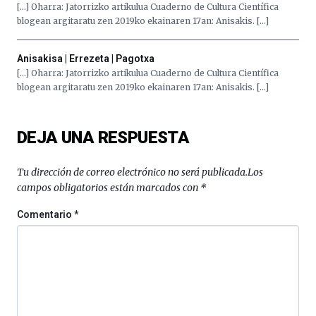
4
[…] Oharra: Jatorrizko artikulua Cuaderno de Cultura Científica
de
blogean argitaratu zen 2019ko ekainaren 17an: Anisakis. […]
octubre.
La
iniciativa,
Anisakisa | Errezeta | Pagotxa
organizada
[…] Oharra: Jatorrizko artikulua Cuaderno de Cultura Científica
por
blogean argitaratu zen 2019ko ekainaren 17an: Anisakis. […]
la
Cátedra…
DEJA UNA RESPUESTA
Tu dirección de correo electrónico no será publicada.
Los
campos obligatorios están marcados con
*
Comentario
*