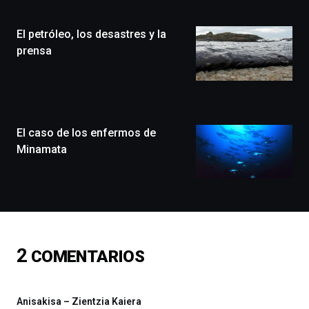
Plaza
(BZP),
El petróleo, los desastres y la
un
festival
prensa
que
llenará
la
ciudad
de
monólogos,
El caso de los enfermos de
exposiciones,
Minamata
conferencias,
docufórums
y
espectáculos
de
ciencia
del
2
COMENTARIOS
16
de
septiembre
al
Anisakisa – Zientzia Kaiera