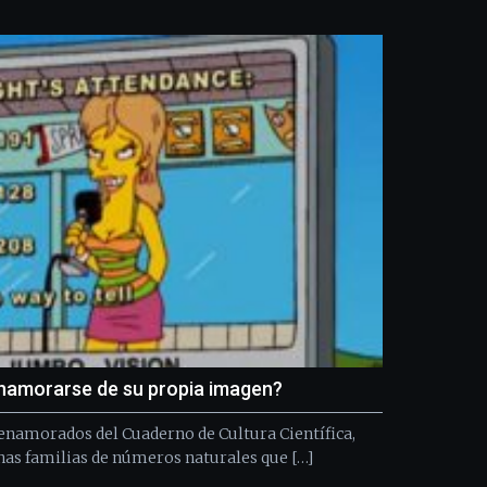
Bilbo
Zientzia
Plaza
(BZP),
un
festival
que
llenará
la
ciudad
de
monólogos,
exposiciones,
conferencias,
docufórums
y
espectáculos
de
namorarse de su propia imagen?
ciencia
del
enamorados del Cuaderno de Cultura Científica,
16
as familias de números naturales que […]
de
septiembre