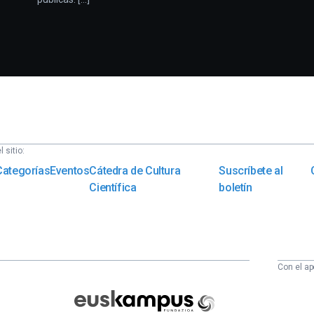
 sitio:
Categorías
Eventos
Cátedra de Cultura
Suscríbete al
Científica
boletín
Con el ap
Euskampus
Fundazioa