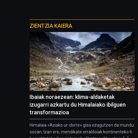
Otros
proyectos
ZIENTZIA KAIERA
Ibaiak noraezean: klima-aldaketak
izugarri azkartu du Himalaiako ibilguen
transformazioa
Himalaia «Asiako ur-dorre» gisa ezagutzen da mundu
osoan. Izan ere, mendikate erraldoiak kontinenteko 6