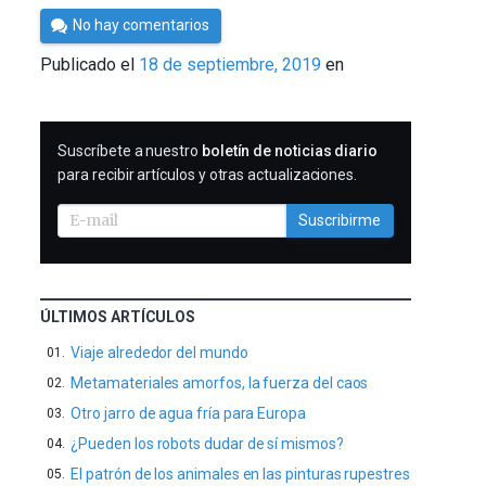
Por
No hay comentarios
César
Publicado el
18 de septiembre, 2019
en
Tomé
SUSCRIBIRME
Suscríbete a nuestro
boletín de noticias diario
para recibir artículos y otras actualizaciones.
Suscribirme
ÚLTIMOS ARTÍCULOS
Viaje alrededor del mundo
Metamateriales amorfos, la fuerza del caos
Otro jarro de agua fría para Europa
¿Pueden los robots dudar de sí mismos?
El patrón de los animales en las pinturas rupestres