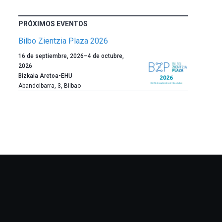
PRÓXIMOS EVENTOS
Bilbo Zientzia Plaza 2026
Un
16 de septiembre, 2026
–
4 de octubre,
año
2026
más,
Bizkaia Aretoa-EHU
Bilbao
Abandoibarra, 3
,
Bilbao
dará
la
bienvenida
al
otoño
con
la
celebración
de
la
novena
edición
de