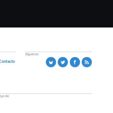
Síguenos:
Contacto
oyo de: