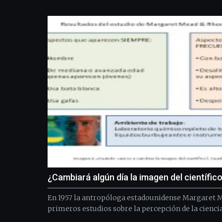
¿Cambiará algún día la imagen del científic
En 1957 la antropóloga estadounidense Margaret M
primeros estudios sobre la percepción de la ciencia