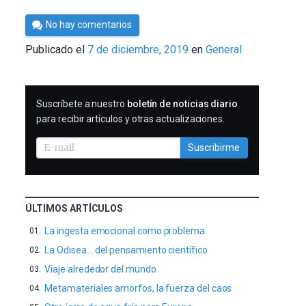
Por
No hay comentarios
César
Publicado el
7 de diciembre, 2019
en
General
Tomé
SUSCRIBIRME
Suscríbete a nuestro
boletín de noticias diario
para recibir artículos y otras actualizaciones.
Suscribirme
ÚLTIMOS ARTÍCULOS
La ingesta emocional como problema
La Odisea… del pensamiento científico
Viaje alrededor del mundo
Metamateriales amorfos, la fuerza del caos