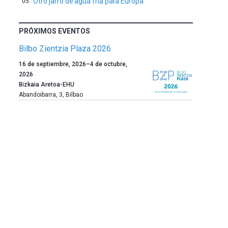
Otro jarro de agua fría para Europa
PRÓXIMOS EVENTOS
Bilbo Zientzia Plaza 2026
Un
16 de septiembre, 2026
–
4 de octubre,
año
2026
más,
Bizkaia Aretoa-EHU
Bilbao
Abandoibarra, 3
,
Bilbao
dará
la
bienvenida
al
otoño
con
la
celebración
de
la
novena
edición
de