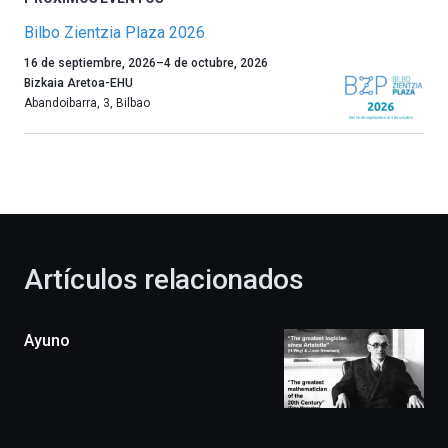
Bilbo Zientzia Plaza 2026
Un
16 de septiembre, 2026
–
4 de octubre, 2026
año
Bizkaia Aretoa-EHU
más,
Abandoibarra, 3
,
Bilbao
Bilbao
dará
la
bienvenida
al
otoño
con
la
Artículos relacionados
celebración
de
la
Ayuno
novena
edición
de
Bilbo
Zientzia
Plaza