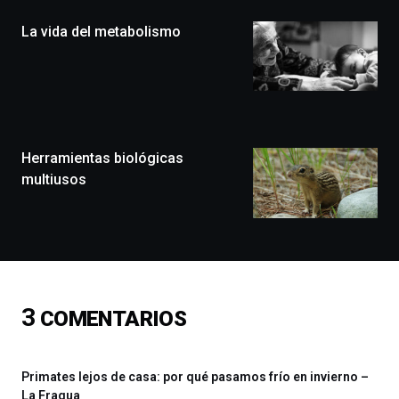
(BZP),
La vida del metabolismo
un
festival
que
llenará
la
ciudad
de
monólogos,
Herramientas biológicas
exposiciones,
multiusos
conferencias,
docufórums
y
espectáculos
de
ciencia
del
3
COMENTARIOS
16
de
septiembre
al
Primates lejos de casa: por qué pasamos frío en invierno –
4
La Fragua