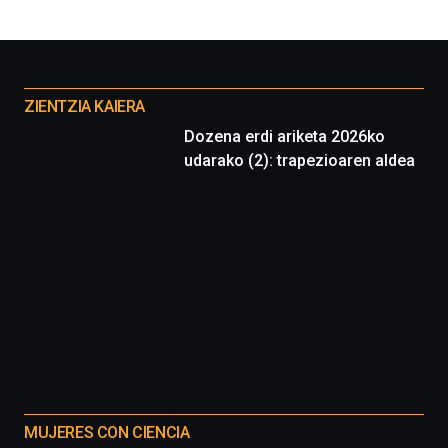
Otros
proyectos
ZIENTZIA KAIERA
Dozena erdi ariketa 2026ko
udarako (2): trapezioaren aldea
MUJERES CON CIENCIA