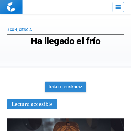
Cuaderno
de
Cultura
Científica
#CON_CIENCIA
Ha llegado el frío
Irakurri euskaraz
Lectura accesible