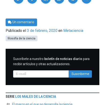
Por
Un comentario
César
Publicado el
3 de febrero, 2020
en
Metaciencia
Tomé
filosofía de la ciencia
SUSCRIBIRME
Suscríbete a nuestro
boletín de noticias diario
para
recibir artículos y otras actualizaciones.
Suscribirme
SERIE
LOS MALES DE LA CIENCIA
El marco en el que se desarrolla la ciencia