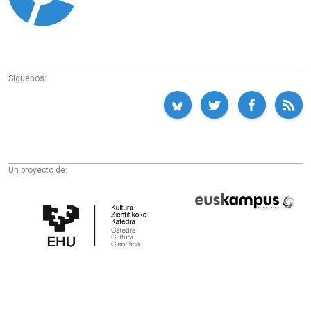
Síguenos:
Un proyecto de:
Cátedra
Euskampus
de
Fundazioa
Cultura
Científica
de
la
UPV/EHU