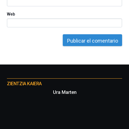
Web
Otros
proyectos
ZIENTZIA KAIERA
Ura Marten