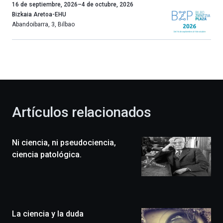
Un
16 de septiembre, 2026
–
4 de octubre, 2026
año
Bizkaia Aretoa-EHU
más,
Abandoibarra, 3
,
Bilbao
Bilbao
dará
la
bienvenida
al
otoño
con
la
Artículos relacionados
celebración
de
la
Ni ciencia, ni pseudociencia,
novena
edición
ciencia patológica.
de
Bilbo
Zientzia
Plaza
(BZP),
La ciencia y la duda
un