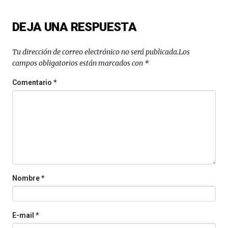
iniciativa,
organizada
DEJA UNA RESPUESTA
por
la
Cátedra…
Tu dirección de correo electrónico no será publicada.
Los
campos obligatorios están marcados con
*
Comentario
*
Nombre
*
E-mail
*