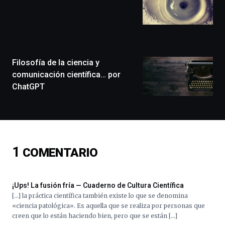
festival
que
llenará
la
ciudad
de
monólogos,
Filosofía de la ciencia y
exposiciones,
comunicación científica… por
conferencias,
ChatGPT
docufórums
y
espectáculos
de
ciencia
del
1
COMENTARIO
16
de
septiembre
al
¡Ups! La fusión fría — Cuaderno de Cultura Científica
4
[…] la práctica científica también existe lo que se denomina
de
«ciencia patológica». Es aquella que se realiza por personas que
octubre.
creen que lo están haciendo bien, pero que se están […]
La