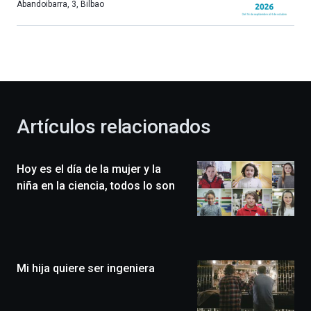
más,
Abandoibarra, 3
,
Bilbao
Bilbao
dará
la
bienvenida
al
otoño
con
la
Artículos relacionados
celebración
de
la
Hoy es el día de la mujer y la
novena
edición
niña en la ciencia, todos lo son
de
Bilbo
Zientzia
Plaza
(BZP),
Mi hija quiere ser ingeniera
un
festival
que
llenará