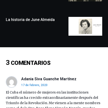
la
ciudad
de
monólogos,
La historia de June Almeida
exposiciones,
conferencias,
docufórums
y
espectáculos
de
ciencia
del
3
COMENTARIOS
16
de
septiembre
al
Adania Siva Guanche Martínez
4
17 de febrero, 2020
de
octubre.
El Cuba el número de mujeres en las instituciones
La
científicas ha crecido extraordinariamente después del
iniciativa,
Triunfo de la Revolución. Me vienen a la mente nombres
organizada