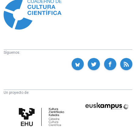
Síguenos:
Un proyecto de:
Cátedra
Euskampus
de
Fundazioa
Cultura
Científica
de