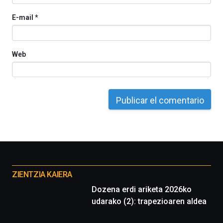
E-mail
*
Web
Otros
proyectos
ZIENTZIA KAIERA
Dozena erdi ariketa 2026ko
udarako (2): trapezioaren aldea