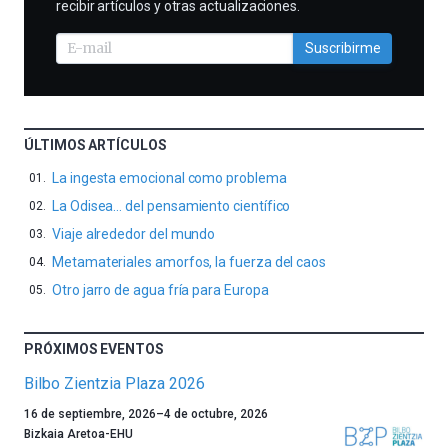
recibir artículos y otras actualizaciones.
Suscribirme
ÚLTIMOS ARTÍCULOS
La ingesta emocional como problema
La Odisea… del pensamiento científico
Viaje alrededor del mundo
Metamateriales amorfos, la fuerza del caos
Otro jarro de agua fría para Europa
PRÓXIMOS EVENTOS
Bilbo Zientzia Plaza 2026
Un
16 de septiembre, 2026
–
4 de octubre, 2026
año
Bizkaia Aretoa-EHU