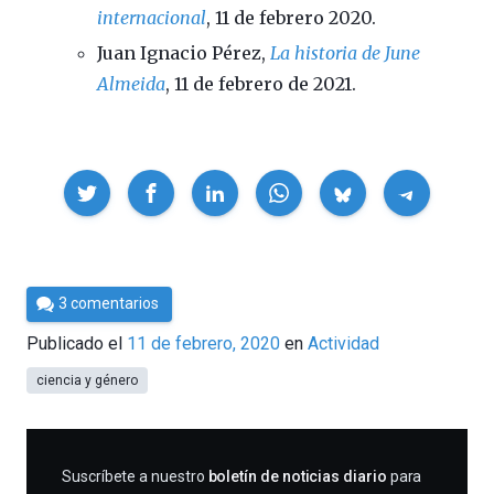
internacional
, 11 de febrero 2020.
Juan Ignacio Pérez,
La historia de June
Almeida
, 11 de febrero de 2021.
Compartir
Por
3 comentarios
César
Publicado el
11 de febrero, 2020
en
Actividad
Tomé
ciencia y género
SUSCRIBIRME
Suscríbete a nuestro
boletín de noticias diario
para