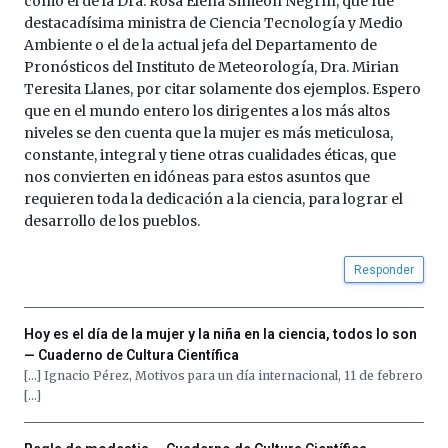
como el de la Dra. Rosa Elena Simeón Negrín, que fue
por
destacadísima ministra de Ciencia Tecnología y Medio
la
Ambiente o el de la actual jefa del Departamento de
Cátedra…
Pronósticos del Instituto de Meteorología, Dra. Mirian
Teresita Llanes, por citar solamente dos ejemplos. Espero
que en el mundo entero los dirigentes a los más altos
niveles se den cuenta que la mujer es más meticulosa,
constante, integral y tiene otras cualidades éticas, que
nos convierten en idóneas para estos asuntos que
requieren toda la dedicación a la ciencia, para lograr el
desarrollo de los pueblos.
Responder
Hoy es el día de la mujer y la niña en la ciencia, todos lo son
— Cuaderno de Cultura Científica
[…] Ignacio Pérez, Motivos para un día internacional, 11 de febrero
[…]