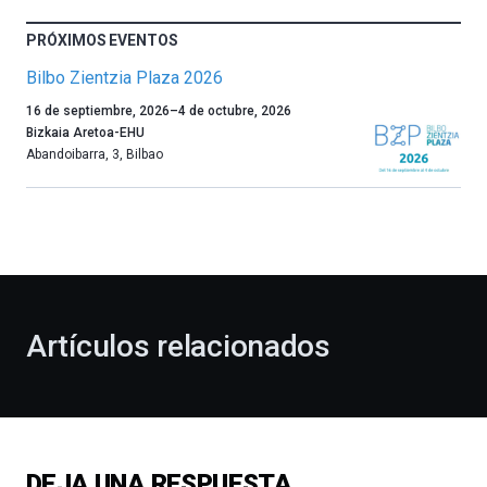
PRÓXIMOS EVENTOS
Bilbo Zientzia Plaza 2026
Un
16 de septiembre, 2026
–
4 de octubre, 2026
año
Bizkaia Aretoa-EHU
más,
Abandoibarra, 3
,
Bilbao
Bilbao
dará
la
bienvenida
al
otoño
con
la
Artículos relacionados
celebración
de
la
novena
edición
de
DEJA UNA RESPUESTA
Bilbo