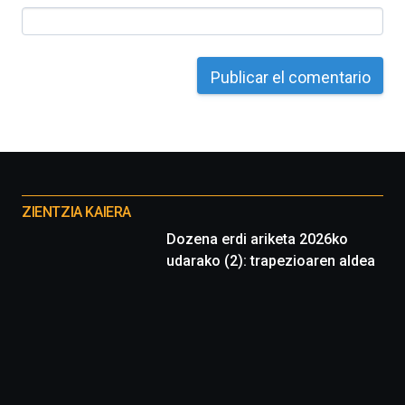
al
4
de
octubre.
La
iniciativa,
organizada
por
la
Cátedra…
Otros
proyectos
ZIENTZIA KAIERA
Dozena erdi ariketa 2026ko
udarako (2): trapezioaren aldea