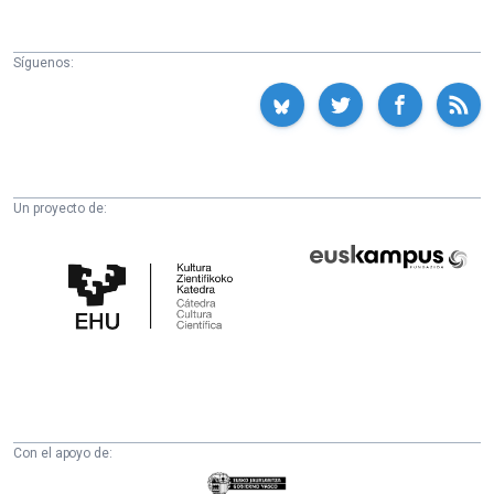
Síguenos:
Un proyecto de:
Cátedra
Euskampus
de
Fundazioa
Cultura
Científica
de
la
UPV/EHU
Con el apoyo de:
Eusko