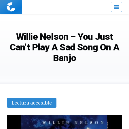
Cuaderno
de
Cultura
Científica
Willie Nelson – You Just
Can’t Play A Sad Song On A
Banjo
Lectura accesible