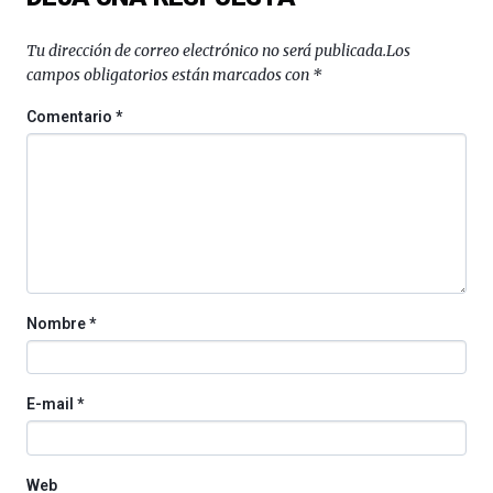
Zientzia
Plaza
Tu dirección de correo electrónico no será publicada.
Los
(BZP),
campos obligatorios están marcados con
*
un
festival
Comentario
*
que
llenará
la
ciudad
de
monólogos,
exposiciones,
conferencias,
docufórums
Nombre
*
y
espectáculos
de
ciencia
E-mail
*
del
16
de
septiembre
Web