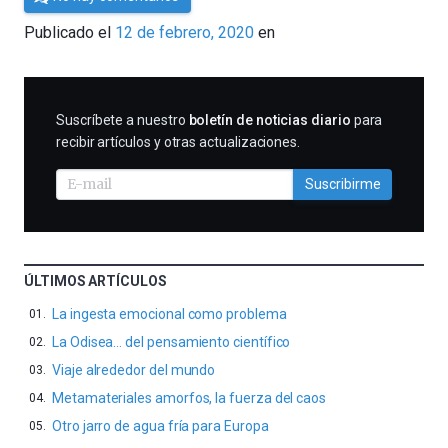
César
Publicado el
12 de febrero, 2020
en
Tomé
SUSCRIBIRME
Suscríbete a nuestro
boletín de noticias diario
para
recibir artículos y otras actualizaciones.
Suscribirme
ÚLTIMOS ARTÍCULOS
La ingesta emocional como problema
La Odisea… del pensamiento científico
Viaje alrededor del mundo
Metamateriales amorfos, la fuerza del caos
Otro jarro de agua fría para Europa