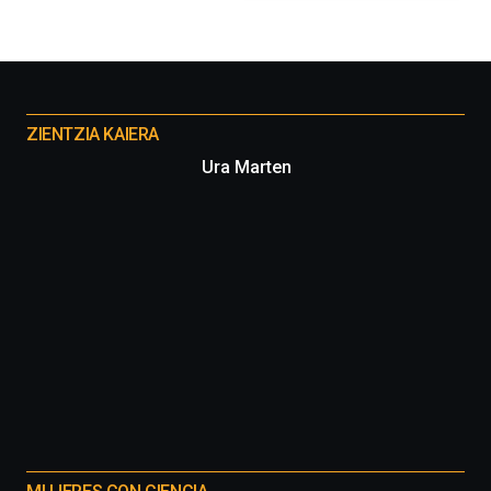
organizada
por
la
Cátedra…
Otros
proyectos
ZIENTZIA KAIERA
Ura Marten