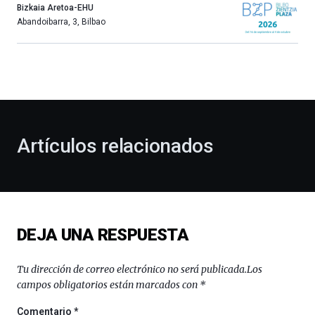
año
Bizkaia Aretoa-EHU
más,
Abandoibarra, 3
,
Bilbao
Bilbao
dará
la
bienvenida
al
otoño
con
la
Artículos relacionados
celebración
de
la
novena
edición
de
DEJA UNA RESPUESTA
Bilbo
Zientzia
Plaza
Tu dirección de correo electrónico no será publicada.
Los
(BZP),
campos obligatorios están marcados con
*
un
festival
Comentario
*