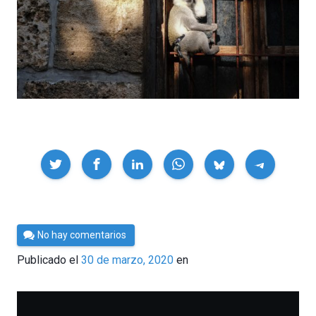
Compartir
Por
No hay comentarios
César
Publicado el
30 de marzo, 2020
en
Tomé