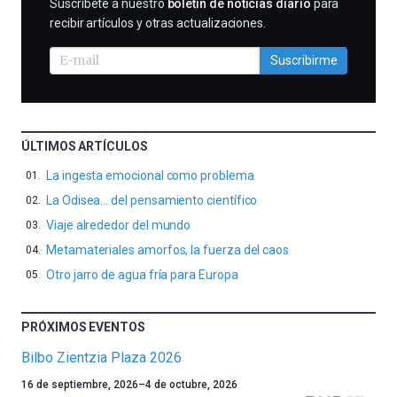
SUSCRIBIRME
Suscríbete a nuestro
boletín de noticias diario
para
recibir artículos y otras actualizaciones.
Suscribirme
ÚLTIMOS ARTÍCULOS
La ingesta emocional como problema
La Odisea… del pensamiento científico
Viaje alrededor del mundo
Metamateriales amorfos, la fuerza del caos
Otro jarro de agua fría para Europa
PRÓXIMOS EVENTOS
Bilbo Zientzia Plaza 2026
Un
16 de septiembre, 2026
–
4 de octubre, 2026