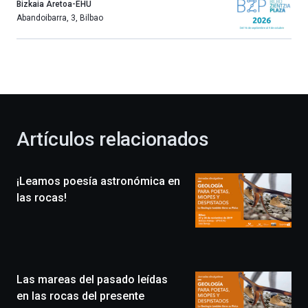
año
Bizkaia Aretoa-EHU
más,
Abandoibarra, 3
,
Bilbao
Bilbao
dará
la
bienvenida
al
otoño
con
la
Artículos relacionados
celebración
de
la
¡Leamos poesía astronómica en
novena
edición
las rocas!
de
Bilbo
Zientzia
Plaza
(BZP),
Las mareas del pasado leídas
un
festival
en las rocas del presente
que