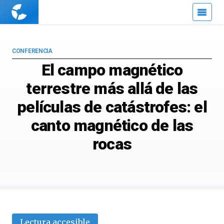
Cuaderno
de
Cultura
Científica
CONFERENCIA
El campo magnético
terrestre más allá de las
películas de catástrofes: el
canto magnético de las
rocas
Lectura accesible