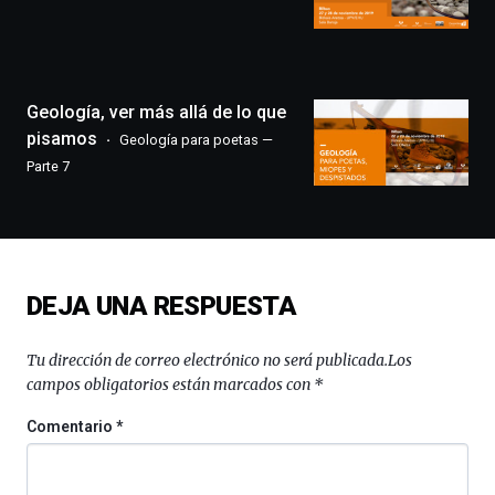
llenará
la
ciudad
de
monólogos,
Geología, ver más allá de lo que
exposiciones,
pisamos
Geología para poetas —
conferencias,
Parte 7
docufórums
y
espectáculos
de
ciencia
del
DEJA UNA RESPUESTA
16
de
septiembre
Tu dirección de correo electrónico no será publicada.
Los
al
campos obligatorios están marcados con
*
4
de
Comentario
*
octubre.
La
iniciativa,