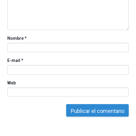
organizada
por
la
Cátedra…
Nombre
*
E-mail
*
Web