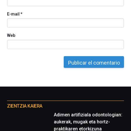
E-mail
*
Web
Otros
proyectos
ZIENTZIA KAIERA
Adimen artifiziala odontologian:
aukerak, mugak eta hortz-
praktikaren etorkizuna