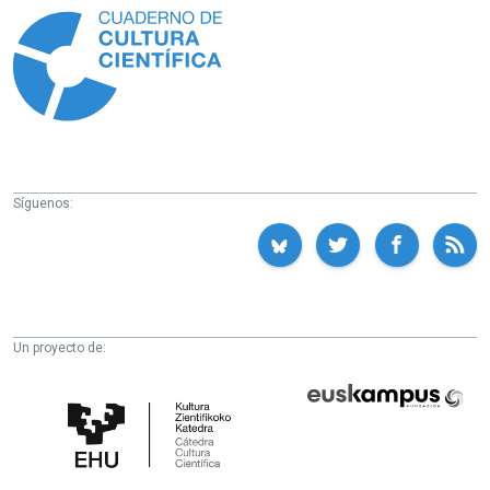
Síguenos:
Un proyecto de:
Cátedra
Euskampus
de
Fundazioa
Cultura
Científica
de