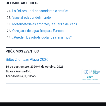
ÚLTIMOS ARTÍCULOS
La Odisea… del pensamiento científico
Viaje alrededor del mundo
Metamateriales amorfos, la fuerza del caos
Otro jarro de agua fría para Europa
¿Pueden los robots dudar de sí mismos?
PRÓXIMOS EVENTOS
Bilbo Zientzia Plaza 2026
Un
16 de septiembre, 2026
–
4 de octubre, 2026
año
Bizkaia Aretoa-EHU
más,
Abandoibarra, 3
,
Bilbao
Bilbao
dará
la
bienvenida
al
otoño