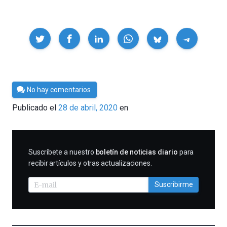
Compartir
Por
No hay comentarios
César
Publicado el
28 de abril, 2020
en
Tomé
SUSCRIBIRME
Suscríbete a nuestro
boletín de noticias diario
para
recibir artículos y otras actualizaciones.
Suscribirme