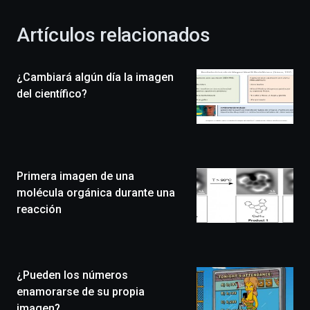
con
la
Artículos relacionados
celebración
de
la
¿Cambiará algún día la imagen
novena
edición
del científico?
de
Bilbo
Zientzia
Plaza
(BZP),
Primera imagen de una
un
festival
molécula orgánica durante una
que
reacción
llenará
la
ciudad
de
monólogos,
¿Pueden los números
exposiciones,
enamorarse de su propia
conferencias,
imagen?