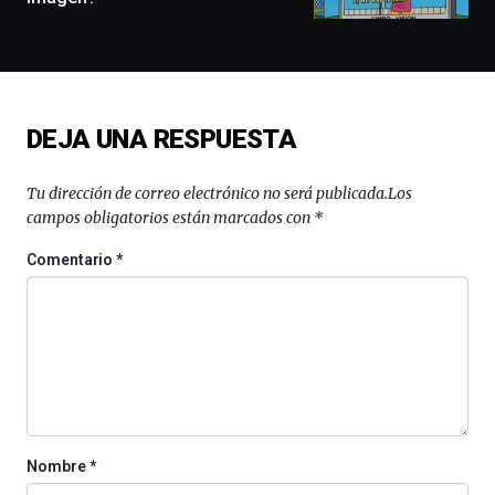
docufórums
y
espectáculos
de
ciencia
del
DEJA UNA RESPUESTA
16
de
septiembre
Tu dirección de correo electrónico no será publicada.
Los
al
campos obligatorios están marcados con
*
4
de
Comentario
*
octubre.
La
iniciativa,
organizada
por
la
Cátedra…
Nombre
*