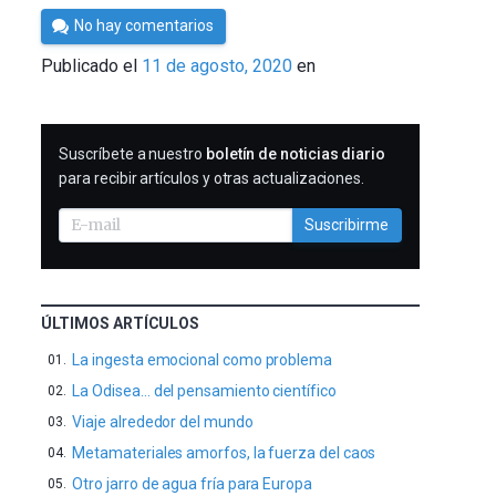
Por
No hay comentarios
César
Publicado el
11 de agosto, 2020
en
Tomé
SUSCRIBIRME
Suscríbete a nuestro
boletín de noticias diario
para recibir artículos y otras actualizaciones.
Suscribirme
ÚLTIMOS ARTÍCULOS
La ingesta emocional como problema
La Odisea… del pensamiento científico
Viaje alrededor del mundo
Metamateriales amorfos, la fuerza del caos
Otro jarro de agua fría para Europa