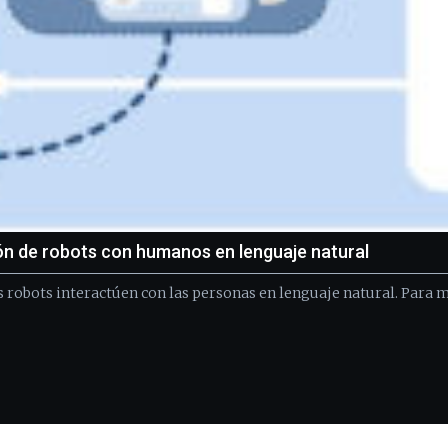
ión de robots con humanos en lenguaje natural
s robots interactúen con las personas en lenguaje natural. Para m