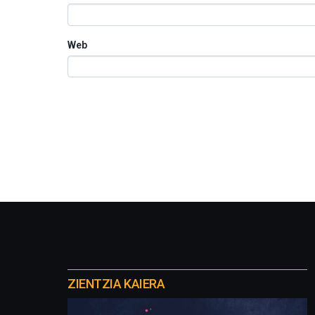
Web
Otros
proyectos
ZIENTZIA KAIERA