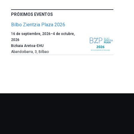
PRÓXIMOS EVENTOS
Bilbo Zientzia Plaza 2026
Un
16 de septiembre, 2026
–
4 de octubre,
año
2026
más,
Bizkaia Aretoa-EHU
Bilbao
Abandoibarra, 3
,
Bilbao
dará
la
bienvenida
al
otoño
con
la
celebración
de
la
novena
edición
de