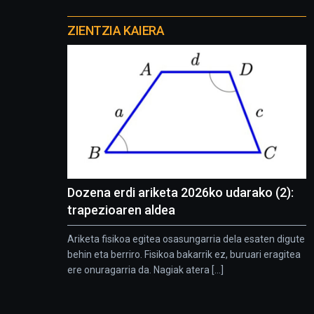
Otros
proyectos
ZIENTZIA KAIERA
Dozena erdi ariketa 2026ko udarako (2):
trapezioaren aldea
Ariketa fisikoa egitea osasungarria dela esaten digute
behin eta berriro. Fisikoa bakarrik ez, buruari eragitea
ere onuragarria da. Nagiak atera [...]