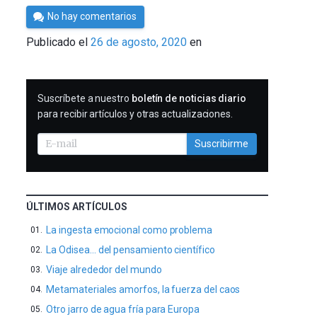
Por
No hay comentarios
César
Publicado el
26 de agosto, 2020
en
Tomé
SUSCRIBIRME
Suscríbete a nuestro
boletín de noticias diario
para recibir artículos y otras actualizaciones.
Suscribirme
ÚLTIMOS ARTÍCULOS
La ingesta emocional como problema
La Odisea… del pensamiento científico
Viaje alrededor del mundo
Metamateriales amorfos, la fuerza del caos
Otro jarro de agua fría para Europa