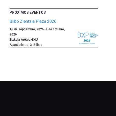
PRÓXIMOS EVENTOS
Bilbo Zientzia Plaza 2026
Un
16 de septiembre, 2026
–
4 de octubre,
año
2026
más,
Bizkaia Aretoa-EHU
Bilbao
Abandoibarra, 3
,
Bilbao
dará
la
bienvenida
al
otoño
con
la
celebración
de
la
novena
edición
de