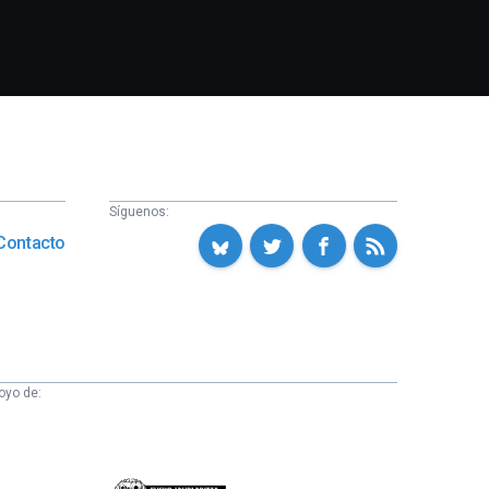
Síguenos:
Contacto
oyo de: