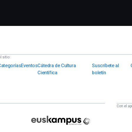
 sitio:
Categorías
Eventos
Cátedra de Cultura
Suscríbete al
Científica
boletín
Con el ap
Euskampus
Fundazioa