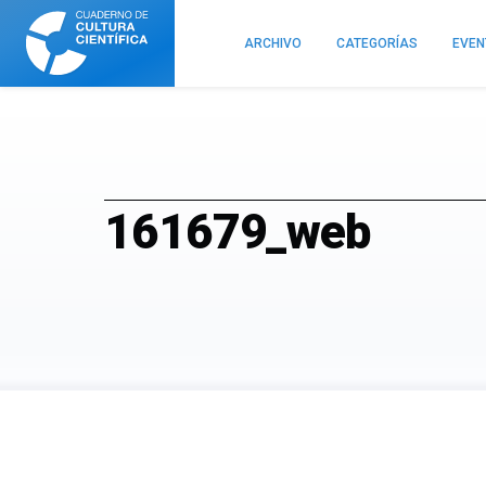
Cuaderno
de
ARCHIVO
CATEGORÍAS
EVE
Cultura
Científica
161679_web