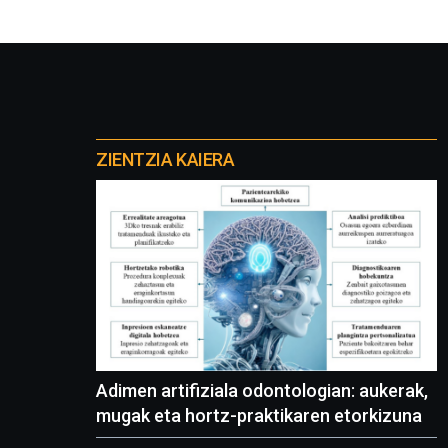
Otros
proyectos
ZIENTZIA KAIERA
Adimen artifiziala odontologian: aukerak,
mugak eta hortz-praktikaren etorkizuna