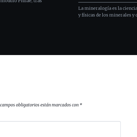
l módulo Philae, tras
La mineralogía es la cienci
y físicas de los minerales 
 campos obligatorios están marcados con
*