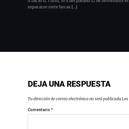
A las 16 h, 3 min, 30 s del pasado 12 de noviembre e
separarse siete horas […]
DEJA UNA RESPUESTA
Tu dirección de correo electrónico no será publicada.
Los
Comentario
*