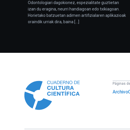
Odontologiari dagokionez, espezialitate guztietan
izan du eragina, neurri handiagoan edo txikiagoan.
Horietako batzuetan adimen artifizialaren aplikazioak
oraindik urriak dira, baina [...]
Información
Páginas del
Archivo