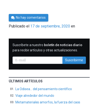
Por
No hay comentarios
César
Publicado el
17 de septiembre, 2020
en
Tomé
SUSCRIBIRME
Suscríbete a nuestro
boletín de noticias diario
para recibir artículos y otras actualizaciones.
Suscribirme
ÚLTIMOS ARTÍCULOS
La Odisea… del pensamiento científico
Viaje alrededor del mundo
Metamateriales amorfos, la fuerza del caos