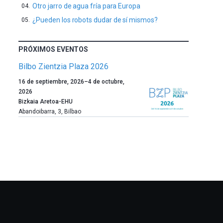
Otro jarro de agua fría para Europa
¿Pueden los robots dudar de sí mismos?
PRÓXIMOS EVENTOS
Bilbo Zientzia Plaza 2026
Un
16 de septiembre, 2026
–
4 de octubre,
año
2026
más,
Bizkaia Aretoa-EHU
Bilbao
Abandoibarra, 3
,
Bilbao
dará
la
bienvenida
al
otoño
con
la
celebración
de
la
novena