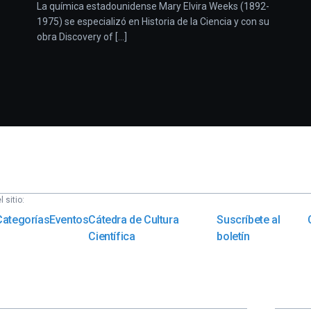
La química estadounidense Mary Elvira Weeks (1892-
1975) se especializó en Historia de la Ciencia y con su
obra Discovery of [...]
 sitio:
Categorías
Eventos
Cátedra de Cultura
Suscríbete al
Científica
boletín