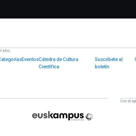
 sitio:
Categorías
Eventos
Cátedra de Cultura
Suscríbete al
Científica
boletín
Con el ap
Euskampus
Fundazioa