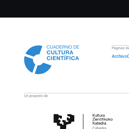
Información
Páginas del
Archivo
Un proyecto de:
Cátedra
de
Cultura
Científica