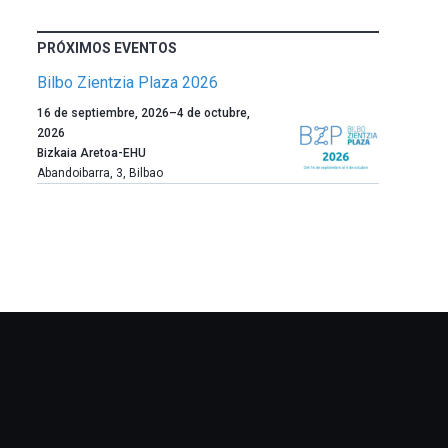
PRÓXIMOS EVENTOS
Bilbo Zientzia Plaza 2026
Un
16 de septiembre, 2026
–
4 de octubre,
año
2026
más,
Bizkaia Aretoa-EHU
Bilbao
Abandoibarra, 3
,
Bilbao
dará
la
bienvenida
al
otoño
con
la
celebración
de
la
novena
edición
de