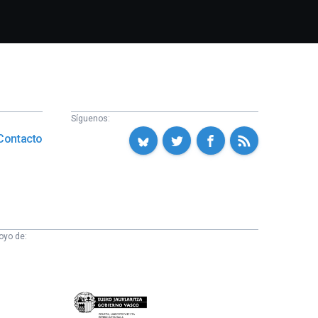
Síguenos:
Contacto
oyo de:
Eusko
Jaurlaritza