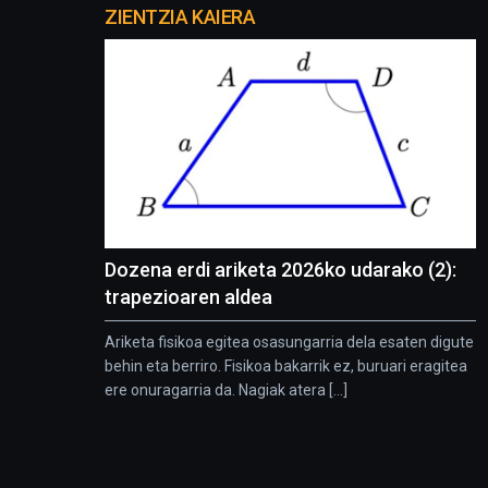
proyectos
ZIENTZIA KAIERA
Dozena erdi ariketa 2026ko udarako (2):
trapezioaren aldea
Ariketa fisikoa egitea osasungarria dela esaten digute
behin eta berriro. Fisikoa bakarrik ez, buruari eragitea
ere onuragarria da. Nagiak atera [...]