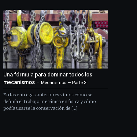
Bilbo
Zientzia
Plaza
(BZP),
un
festival
que
llenará
la
ciudad
de
monólogos,
Una fórmula para dominar todos los
exposiciones,
conferencias,
mecanismos
Mecanismos — Parte 3
docufórums
y
En las entregas anteriores vimos cómo se
espectáculos
definía el trabajo mecánico en física y cómo
de
podía usarse la conservación de […]
ciencia
del
16
de
septiembre