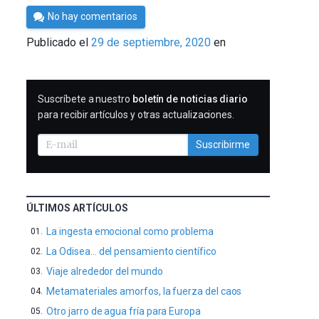
Por
No hay comentarios
César
Publicado el
29 de septiembre, 2020
en
Tomé
SUSCRIBIRME
Suscríbete a nuestro
boletín de noticias diario
para recibir artículos y otras actualizaciones.
Suscribirme
ÚLTIMOS ARTÍCULOS
La ingesta emocional como problema
La Odisea… del pensamiento científico
Viaje alrededor del mundo
Metamateriales amorfos, la fuerza del caos
Otro jarro de agua fría para Europa