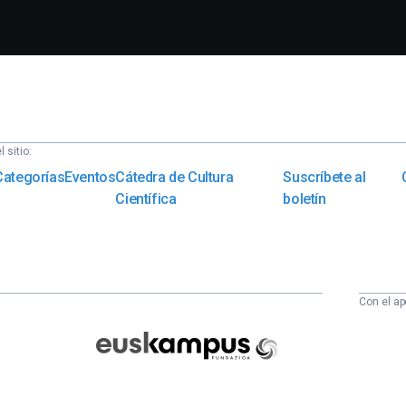
 sitio:
Categorías
Eventos
Cátedra de Cultura
Suscríbete al
Científica
boletín
Con el ap
Euskampus
Fundazioa