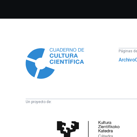
Información
Páginas del
Archivo
Un proyecto de:
Cátedra
de
Cultura
Científica