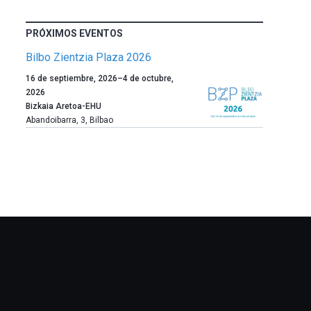
PRÓXIMOS EVENTOS
Bilbo Zientzia Plaza 2026
Un
16 de septiembre, 2026
–
4 de octubre,
año
2026
más,
Bizkaia Aretoa-EHU
Bilbao
Abandoibarra, 3
,
Bilbao
dará
la
bienvenida
al
otoño
con
la
celebración
de
la
novena
edición
de