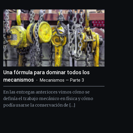
Bilbo
Zientzia
Plaza
(BZP),
un
festival
que
llenará
la
ciudad
de
monólogos,
Una fórmula para dominar todos los
exposiciones,
conferencias,
mecanismos
Mecanismos — Parte 3
docufórums
y
En las entregas anteriores vimos cómo se
espectáculos
definía el trabajo mecánico en física y cómo
de
podía usarse la conservación de […]
ciencia
del
16
de
septiembre