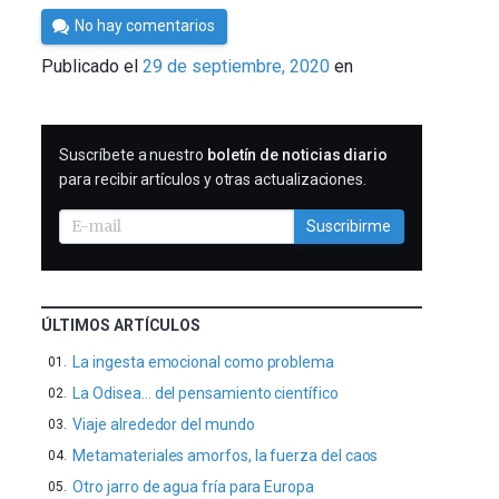
Por
No hay comentarios
César
Publicado el
29 de septiembre, 2020
en
Tomé
SUSCRIBIRME
Suscríbete a nuestro
boletín de noticias diario
para recibir artículos y otras actualizaciones.
Suscribirme
ÚLTIMOS ARTÍCULOS
La ingesta emocional como problema
La Odisea… del pensamiento científico
Viaje alrededor del mundo
Metamateriales amorfos, la fuerza del caos
Otro jarro de agua fría para Europa