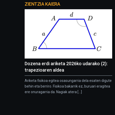
proyectos
ZIENTZIA KAIERA
Dozena erdi ariketa 2026ko udarako (2):
trapezioaren aldea
Ariketa fisikoa egitea osasungarria dela esaten digute
behin eta berriro. Fisikoa bakarrik ez, buruari eragitea
ere onuragarria da. Nagiak atera [...]