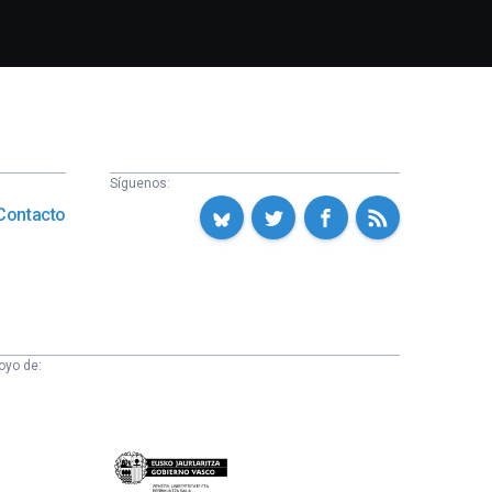
Síguenos:
Contacto
oyo de:
Eusko
Jaurlaritza