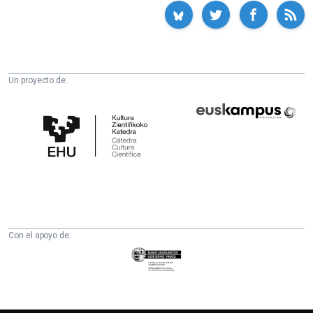
Un proyecto de:
Cátedra
Euskampus
de
Fundazioa
Cultura
Científica
de
la
UPV/EHU
Con el apoyo de:
Eusko
Jaurlaritza
-
Zientzia,