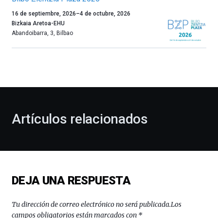
Un
16 de septiembre, 2026
–
4 de octubre, 2026
año
Bizkaia Aretoa-EHU
más,
Abandoibarra, 3
,
Bilbao
Bilbao
dará
la
bienvenida
al
otoño
con
la
Artículos relacionados
celebración
de
la
novena
edición
de
DEJA UNA RESPUESTA
Bilbo
Zientzia
Plaza
Tu dirección de correo electrónico no será publicada.
Los
(BZP),
campos obligatorios están marcados con
*
un