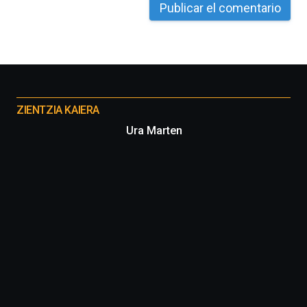
La
iniciativa,
organizada
por
la
Cátedra…
Otros
proyectos
ZIENTZIA KAIERA
Ura Marten