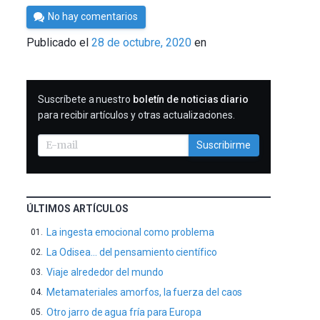
Por
No hay comentarios
César
Publicado el
28 de octubre, 2020
en
Tomé
SUSCRIBIRME
Suscríbete a nuestro
boletín de noticias diario
para recibir artículos y otras actualizaciones.
Suscribirme
ÚLTIMOS ARTÍCULOS
La ingesta emocional como problema
La Odisea… del pensamiento científico
Viaje alrededor del mundo
Metamateriales amorfos, la fuerza del caos
Otro jarro de agua fría para Europa