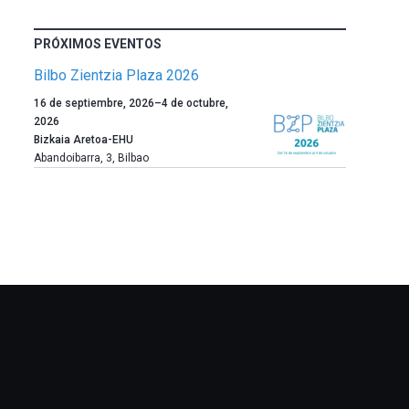
PRÓXIMOS EVENTOS
Bilbo Zientzia Plaza 2026
Un
16 de septiembre, 2026
–
4 de octubre,
año
2026
más,
Bizkaia Aretoa-EHU
Bilbao
Abandoibarra, 3
,
Bilbao
dará
la
bienvenida
al
otoño
con
la
celebración
de
la
novena
edición
de