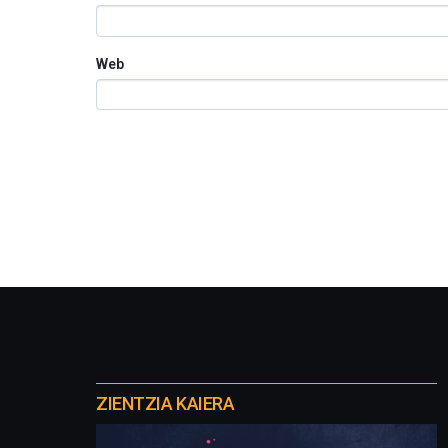
Web
Otros
proyectos
ZIENTZIA KAIERA