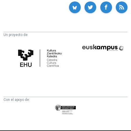
Un proyecto de:
Cátedra
Euskampus
de
Fundazioa
Cultura
Científica
de
la
UPV/EHU
Con el apoyo de:
Eusko
Jaurlaritza
-
Zientzia,