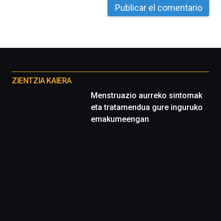
La
iniciativa,
organizada
por
la
Cátedra…
Otros
proyectos
ZIENTZIA KAIERA
Menstruazio aurreko sintomak
eta tratamendua gure inguruko
emakumeengan