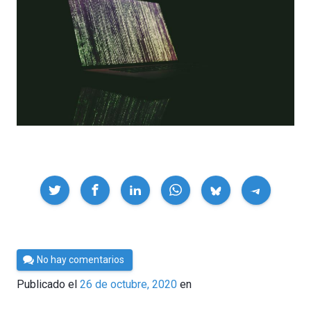
Compartir
Por
No hay comentarios
César
Publicado el
26 de octubre, 2020
en
Tomé