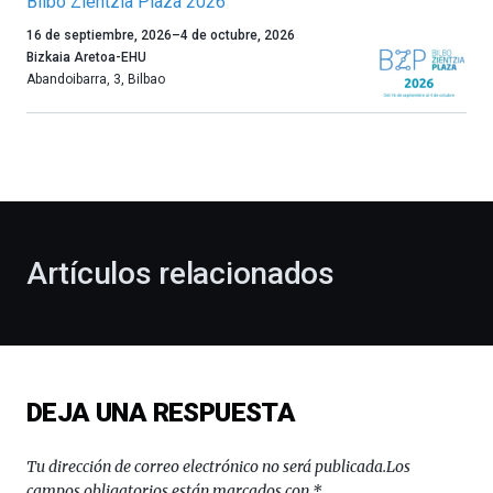
Bilbo Zientzia Plaza 2026
Un
16 de septiembre, 2026
–
4 de octubre, 2026
año
Bizkaia Aretoa-EHU
más,
Abandoibarra, 3
,
Bilbao
Bilbao
dará
la
bienvenida
al
otoño
con
la
Artículos relacionados
celebración
de
la
novena
edición
de
DEJA UNA RESPUESTA
Bilbo
Zientzia
Plaza
Tu dirección de correo electrónico no será publicada.
Los
(BZP),
campos obligatorios están marcados con
*