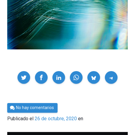
Compartir
Por
No hay comentarios
César
Publicado el
26 de octubre, 2020
en
Tomé