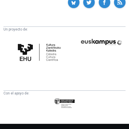
Un proyecto de:
Cátedra
Euskampus
de
Fundazioa
Cultura
Científica
de
la
UPV/EHU
Con el apoyo de:
Eusko
Jaurlaritza
-
Zientzia,
Unibertsitate