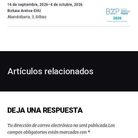
Un
16 de septiembre, 2026
–
4 de octubre, 2026
año
Bizkaia Aretoa-EHU
más,
Abandoibarra, 3
,
Bilbao
Bilbao
dará
la
bienvenida
al
otoño
con
la
Artículos relacionados
celebración
de
la
novena
edición
de
DEJA UNA RESPUESTA
Bilbo
Zientzia
Plaza
Tu dirección de correo electrónico no será publicada.
Los
(BZP),
campos obligatorios están marcados con
*
un