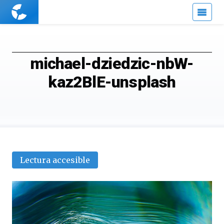
Cuaderno
de
Cultura
Científica
michael-dziedzic-nbW-
kaz2BlE-unsplash
Lectura accesible