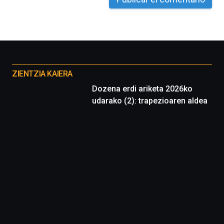
iniciativa,
organizada
por
la
Cátedra…
Otros
proyectos
ZIENTZIA KAIERA
Dozena erdi ariketa 2026ko
udarako (2): trapezioaren aldea