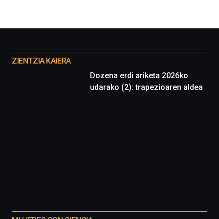
Otros
proyectos
ZIENTZIA KAIERA
Dozena erdi ariketa 2026ko
udarako (2): trapezioaren aldea