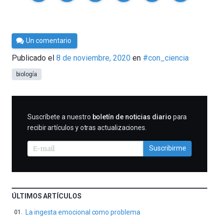
Por
Un comentario
Cultura
Publicado el
8 de noviembre, 2020
en
#con_ciencia
Cientifica
biología
SUSCRIBIRME
Suscríbete a nuestro
boletín de noticias diario
para
recibir artículos y otras actualizaciones.
Suscribirme
ÚLTIMOS ARTÍCULOS
La ingesta emocional como problema