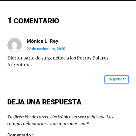
de
ciencia
del
1
COMENTARIO
16
de
septiembre
al
Mónica L. Rey
4
22 de noviembre, 2020
de
octubre.
Dieron parte de su genética a los Perros Polares
La
Argentinos
iniciativa,
organizada
Responder
por
la
Cátedra…
DEJA UNA RESPUESTA
Tu dirección de correo electrónico no será publicada.
Los
campos obligatorios están marcados con
*
Comentario
*