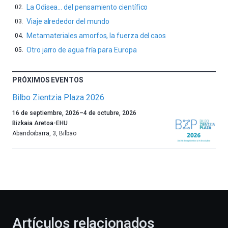
La Odisea… del pensamiento científico
Viaje alrededor del mundo
Metamateriales amorfos, la fuerza del caos
Otro jarro de agua fría para Europa
PRÓXIMOS EVENTOS
Bilbo Zientzia Plaza 2026
Un
16 de septiembre, 2026
–
4 de octubre, 2026
año
Bizkaia Aretoa-EHU
más,
Abandoibarra, 3
,
Bilbao
Bilbao
dará
la
bienvenida
al
otoño
con
la
Artículos relacionados
celebración