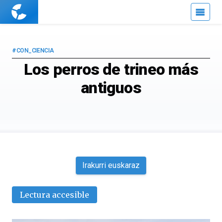
Cuaderno
de
Cultura
Científica
#CON_CIENCIA
Los perros de trineo más
antiguos
Irakurri euskaraz
Lectura accesible