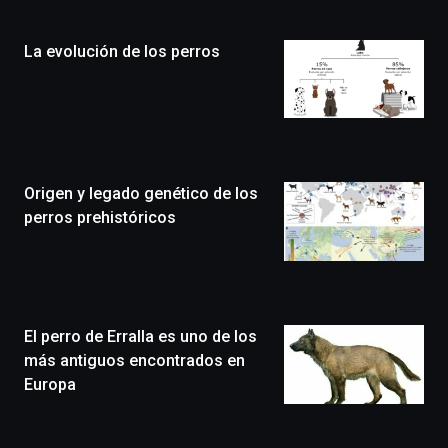
de
la
La evolución de los perros
novena
edición
de
Bilbo
Zientzia
Plaza
(BZP),
Origen y legado genético de los
un
festival
perros prehistóricos
que
llenará
la
ciudad
de
monólogos,
El perro de Erralla es uno de los
exposiciones,
más antiguos encontrados en
conferencias,
Europa
docufórums
y
espectáculos