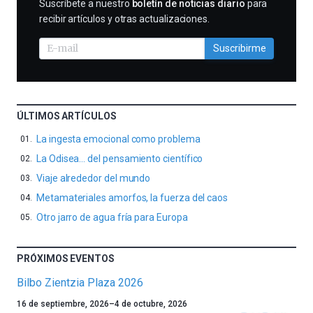
SUSCRIBIRME
Suscríbete a nuestro
boletín de noticias diario
para
recibir artículos y otras actualizaciones.
Suscribirme
ÚLTIMOS ARTÍCULOS
La ingesta emocional como problema
La Odisea… del pensamiento científico
Viaje alrededor del mundo
Metamateriales amorfos, la fuerza del caos
Otro jarro de agua fría para Europa
PRÓXIMOS EVENTOS
Bilbo Zientzia Plaza 2026
Un
16 de septiembre, 2026
–
4 de octubre, 2026