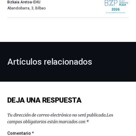
año
Bizkaia Aretoa-EHU
más,
Abandoibarra, 3
,
Bilbao
Bilbao
dará
la
bienvenida
al
otoño
con
la
Artículos relacionados
celebración
de
la
novena
edición
de
DEJA UNA RESPUESTA
Bilbo
Zientzia
Plaza
Tu dirección de correo electrónico no será publicada.
Los
(BZP),
campos obligatorios están marcados con
*
un
festival
Comentario
*
que