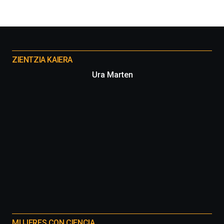
organizada
por
la
Cátedra…
Otros
proyectos
ZIENTZIA KAIERA
Ura Marten
MUJERES CON CIENCIA