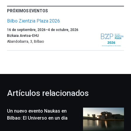
PRÓXIMOS EVENTOS
Bilbo Zientzia Plaza 2026
Un
16 de septiembre, 2026
–
4 de octubre, 2026
año
Bizkaia Aretoa-EHU
más,
Abandoibarra, 3
,
Bilbao
Bilbao
dará
la
bienvenida
al
otoño
con
la
Artículos relacionados
celebración
de
la
Un nuevo evento Naukas en
novena
edición
Bilbao: El Universo en un día
de
Bilbo