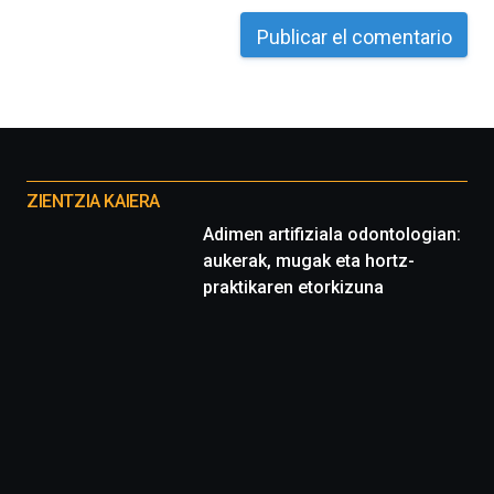
Otros
proyectos
ZIENTZIA KAIERA
Adimen artifiziala odontologian:
aukerak, mugak eta hortz-
praktikaren etorkizuna