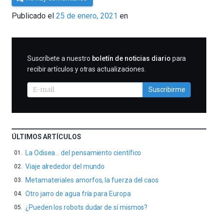
César
Publicado el
25 de enero, 2021
en
Tomé
SUSCRIBIRME
Suscríbete a nuestro
boletín de noticias diario
para
recibir artículos y otras actualizaciones.
Suscribirme
ÚLTIMOS ARTÍCULOS
La Odisea… del pensamiento científico
Viaje alrededor del mundo
Metamateriales amorfos, la fuerza del caos
Otro jarro de agua fría para Europa
¿Pueden los robots dudar de sí mismos?