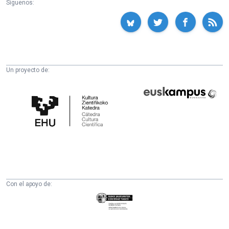
Síguenos:
Un proyecto de:
Cátedra
Euskampus
de
Fundazioa
Cultura
Científica
de
la
UPV/EHU
Con el apoyo de:
Eusko
Jaurlaritza
-