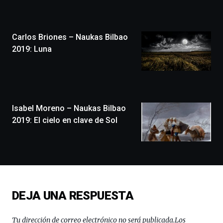
Zientzia
Plaza
(BZP),
Carlos Briones – Naukas Bilbao
un
festival
2019: Luna
que
llenará
la
ciudad
de
monólogos,
Isabel Moreno – Naukas Bilbao
exposiciones,
2019: El cielo en clave de Sol
conferencias,
docufórums
y
espectáculos
de
ciencia
del
DEJA UNA RESPUESTA
16
de
septiembre
Tu dirección de correo electrónico no será publicada.
Los