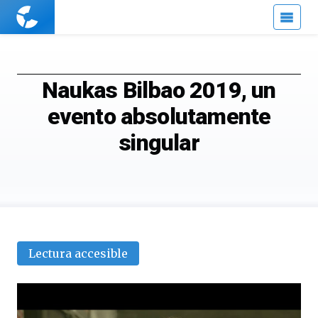
Cuaderno
de
Cultura
Científica
Naukas Bilbao 2019, un
evento absolutamente
singular
Lectura accesible