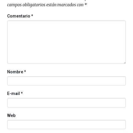
al
campos obligatorios están marcados con
*
4
de
Comentario
*
octubre.
La
iniciativa,
organizada
por
la
Cátedra…
Nombre
*
E-mail
*
Web